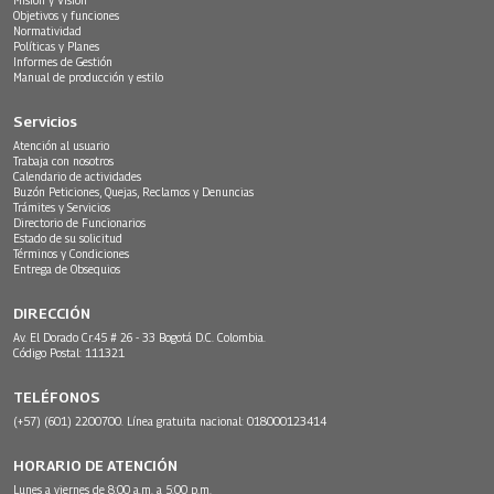
Objetivos y funciones
Normatividad
Políticas y Planes
Informes de Gestión
Manual de producción y estilo
Servicios
Atención al usuario
Trabaja con nosotros
Calendario de actividades
Buzón Peticiones, Quejas, Reclamos y Denuncias
Trámites y Servicios
Directorio de Funcionarios
Estado de su solicitud
Términos y Condiciones
Entrega de Obsequios
DIRECCIÓN
Av. El Dorado Cr.45 # 26 - 33 Bogotá D.C. Colombia.
Código Postal: 111321
TELÉFONOS
(+57) (601) 2200700. Línea gratuita nacional: 018000123414
HORARIO DE ATENCIÓN
Lunes a viernes de 8:00 a.m. a 5:00 p.m.