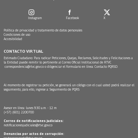
Instagram
Facebook
X
Política de privacidad y tratamiento de datos personales
Condiciones de uso
Accesibilidad
CONTACTO VIRTUAL
Estimado Ciudadano: Para radicar Peticiones, Quejas, Reclamos, Solicitudes y Felicitaciones a
la Entidad puede remitir lo pertinente al Correo Oficial Institucional de RTVC
correspondencia@rtvc.gov.co
o diligenciar el formulario en línea:
Contacto PQRSD.
Al momento de registrar su petición, se generará un código con el cual usted podrá realizar el
seguimiento, para ello, ingrese a:
Seguimiento de PQRS
Asesor en línea: lunes 9:30 a.m. - 12 m
(+57) (601) 2200700
Correo de notificaciones judiciales:
notificacionesjudiciales@rtvc.gov.co
Denuncias por actos de corrupción:
soytransparente@rtvc.gov.co