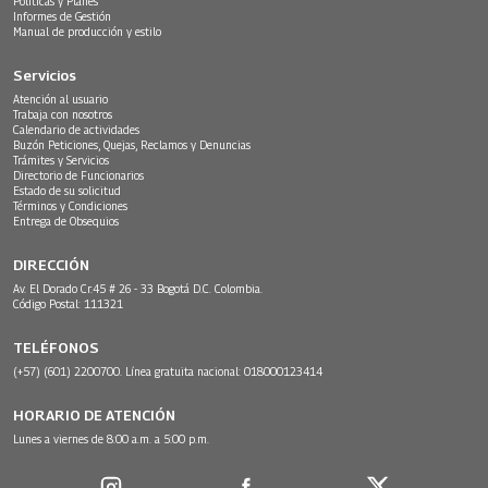
Políticas y Planes
Informes de Gestión
Manual de producción y estilo
Servicios
Atención al usuario
Trabaja con nosotros
Calendario de actividades
Buzón Peticiones, Quejas, Reclamos y Denuncias
Trámites y Servicios
Directorio de Funcionarios
Estado de su solicitud
Términos y Condiciones
Entrega de Obsequios
DIRECCIÓN
Av. El Dorado Cr.45 # 26 - 33 Bogotá D.C. Colombia.
Código Postal: 111321
TELÉFONOS
(+57) (601) 2200700. Línea gratuita nacional: 018000123414
HORARIO DE ATENCIÓN
Lunes a viernes de 8:00 a.m. a 5:00 p.m.