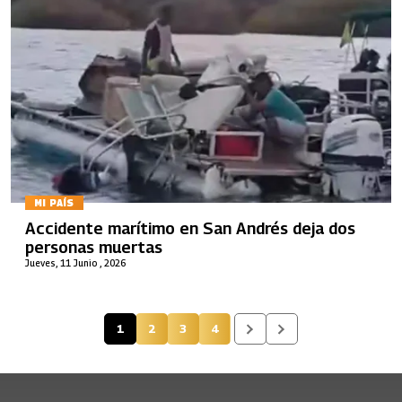
MI PAÍS
Accidente marítimo en San Andrés deja dos
personas muertas
Jueves, 11 Junio , 2026
1
2
3
4
Página actual
Página
Página
Página