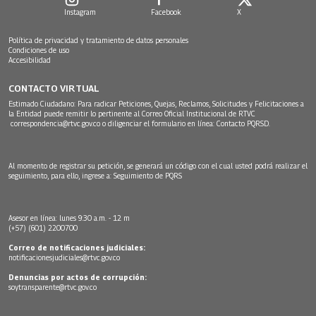
Instagram
Facebook
X
Política de privacidad y tratamiento de datos personales
Condiciones de uso
Accesibilidad
CONTACTO VIRTUAL
Estimado Ciudadano: Para radicar Peticiones, Quejas, Reclamos, Solicitudes y Felicitaciones a
la Entidad puede remitir lo pertinente al Correo Oficial Institucional de RTVC
correspondencia@rtvc.gov.co
o diligenciar el formulario en línea:
Contacto PQRSD.
Al momento de registrar su petición, se generará un código con el cual usted podrá realizar el
seguimiento, para ello, ingrese a:
Seguimiento de PQRS
Asesor en línea: lunes 9:30 a.m. - 12 m
(+57) (601) 2200700
Correo de notificaciones judiciales:
notificacionesjudiciales@rtvc.gov.co
Denuncias por actos de corrupción:
soytransparente@rtvc.gov.co