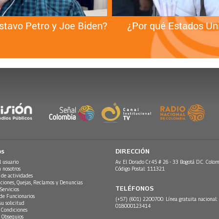
stavo Petro y Joe Biden?
¿Por qué Estados Uni
os
DIRECCIÓN
l usuario
Av. El Dorado Cr.45 # 26 - 33 Bogotá D.C. Colom
n nosotros
Código Postal: 111321
 de actividades
ciones, Quejas, Reclamos y Denuncias
TELÉFONOS
Servicios
 de Funcionarios
(+57) (601) 2200700. Línea gratuita nacional:
su solicitud
018000123414
 Condiciones
 Obsequios