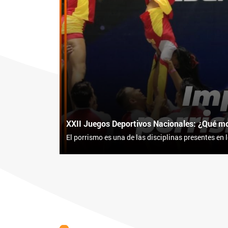
XXII Juegos Deportivos Nacionales: ¿Qué mot
El porrismo es una de las disciplinas presentes en 
durante este 2023.
Le preguntamos a los deportistas: ¿Qué los motivó
conmovedoras. ¡Descúbrelas! ??