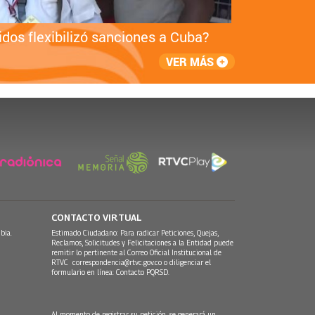
dos flexibilizó sanciones a Cuba?
Final 
VER MÁS
CONTACTO VIRTUAL
bia.
Estimado Ciudadano: Para radicar Peticiones, Quejas,
Reclamos, Solicitudes y Felicitaciones a la Entidad puede
remitir lo pertinente al Correo Oficial Institucional de
RTVC
correspondencia@rtvc.gov.co
o diligenciar el
formulario en línea:
Contacto PQRSD.
Al momento de registrar su petición, se generará un