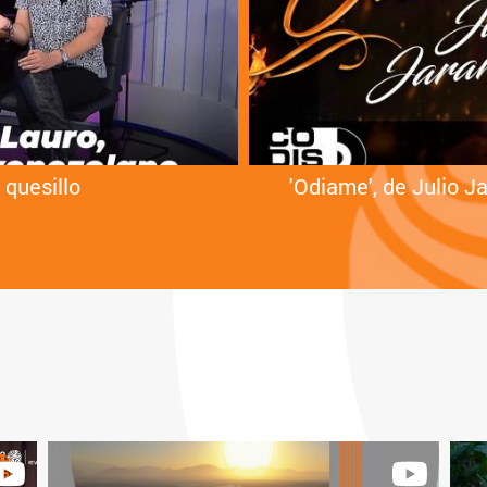
 quesillo
'Odiame', de Julio Ja