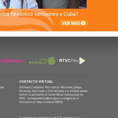
dos flexibilizó sanciones a Cuba?
Final 
VER MÁS
CONTACTO VIRTUAL
bia.
Estimado Ciudadano: Para radicar Peticiones, Quejas,
Reclamos, Solicitudes y Felicitaciones a la Entidad puede
remitir lo pertinente al Correo Oficial Institucional de
RTVC
correspondencia@rtvc.gov.co
o diligenciar el
formulario en línea:
Contacto PQRSD.
Al momento de registrar su petición, se generará un