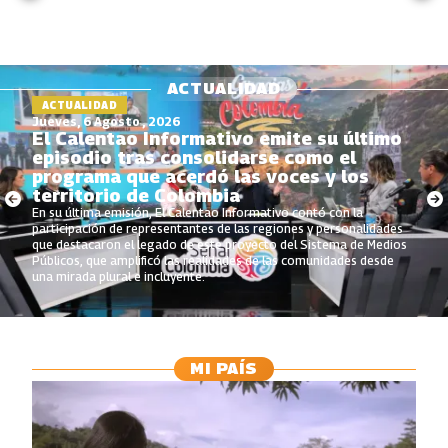
ACTUALIDAD
ACTUALIDAD
Jueves, 6 Agosto , 2026
El Calentao Informativo emite su último
episodio tras consolidarse como el
programa que acerdó las voces y los
territorio de Colombia
En su última emisión, El Calentao Informativo contó con la
participación de representantes de las regiones y personalidades
que destacaron el legado de este proyecto del Sistema de Medios
Públicos, que amplificó las realidades de las comunidades desde
una mirada plural e incluyente.
MI PAÍS