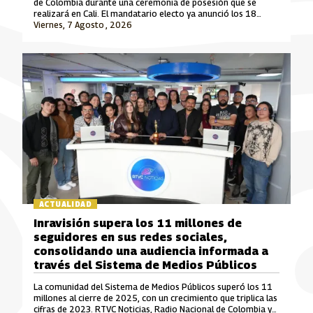
de Colombia durante una ceremonia de posesión que se
realizará en Cali. El mandatario electo ya anunció los 18
ministros que integrarán su gabinete para el periodo 2026-
Viernes, 7 Agosto , 2026
2030.
ACTUALIDAD
Inravisión supera los 11 millones de
seguidores en sus redes sociales,
consolidando una audiencia informada a
través del Sistema de Medios Públicos
La comunidad del Sistema de Medios Públicos superó los 11
millones al cierre de 2025, con un crecimiento que triplica las
cifras de 2023. RTVC Noticias, Radio Nacional de Colombia y