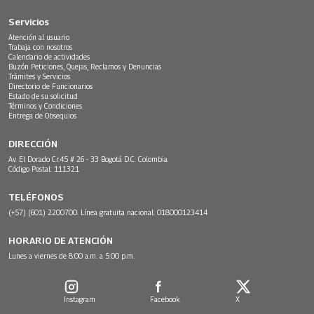
Servicios
Atención al usuario
Trabaja con nosotros
Calendario de actividades
Buzón Peticiones, Quejas, Reclamos y Denuncias
Trámites y Servicios
Directorio de Funcionarios
Estado de su solicitud
Términos y Condiciones
Entrega de Obsequios
DIRECCIÓN
Av. El Dorado Cr.45 # 26 - 33 Bogotá D.C. Colombia.
Código Postal: 111321
TELÉFONOS
(+57) (601) 2200700. Línea gratuita nacional: 018000123414
HORARIO DE ATENCIÓN
Lunes a viernes de 8:00 a.m. a 5:00 p.m.
Instagram
Facebook
X