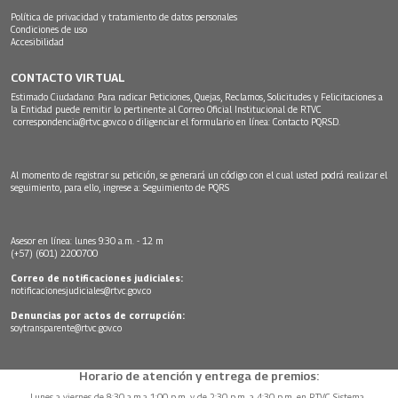
Política de privacidad y tratamiento de datos personales
Condiciones de uso
Accesibilidad
CONTACTO VIRTUAL
Estimado Ciudadano: Para radicar Peticiones, Quejas, Reclamos, Solicitudes y Felicitaciones a
la Entidad puede remitir lo pertinente al Correo Oficial Institucional de RTVC
correspondencia@rtvc.gov.co
o diligenciar el formulario en línea:
Contacto PQRSD.
Al momento de registrar su petición, se generará un código con el cual usted podrá realizar el
seguimiento, para ello, ingrese a:
Seguimiento de PQRS
Asesor en línea: lunes 9:30 a.m. - 12 m
(+57) (601) 2200700
Correo de notificaciones judiciales:
notificacionesjudiciales@rtvc.gov.co
Denuncias por actos de corrupción:
soytransparente@rtvc.gov.co
Horario de atención y entrega de premios:
Lunes a viernes de 8:30 a.m.a 1:00 p.m. y de 2:30 p.m. a 4:30 p.m. en RTVC Sistema