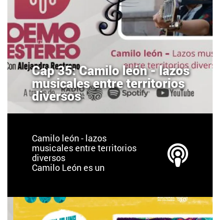
Cap 35: Camilo león - lazos
musicales entre territorios
diversos
Camilo león - lazos
musicales entre territorios
diversos
Camilo León es un
cantautor bumangués
residente en México.
Desde los 10 años salió de
Colombia, ha vivido,
estudiado y adquirido