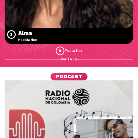
Alma
1
Matilda Nox
Ver todo
PODCAST