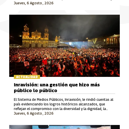
Jueves, 6 Agosto , 2026
Señal Colombia son las marcas que lideran este crecimiento.
ACTUALIDAD
Inravisión: una gestión que hizo más
público lo público
El Sistema de Medios Públicos, Inravisión, le rindió cuentas al
país evidenciando los logros históricos alcanzados, que
reflejan el compromiso con la diversidad y la dignidad, la
Jueves, 6 Agosto , 2026
rigurosidad periodística, el fomento a la cultura y el cuidado
del patrimonio y la memoria.