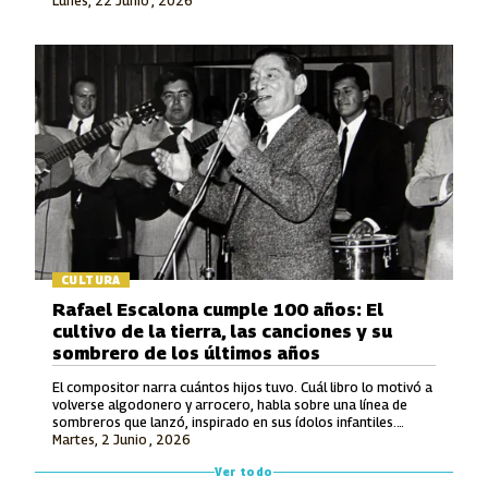
Lunes, 22 Junio , 2026
en la Modalidad Vocal.
CULTURA
Rafael Escalona cumple 100 años: El
cultivo de la tierra, las canciones y su
sombrero de los últimos años
El compositor narra cuántos hijos tuvo. Cuál libro lo motivó a
volverse algodonero y arrocero, habla sobre una línea de
sombreros que lanzó, inspirado en sus ídolos infantiles.
Martes, 2 Junio , 2026
También recuerda lo que le ofrecieron por hacerle una
canción a Avianca y entona unos versos de un tema entonces
Ver todo
inédito que luego grabó Jorge Oñate.