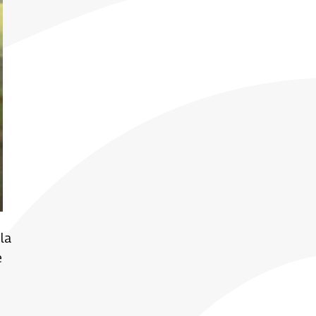
la
e
s