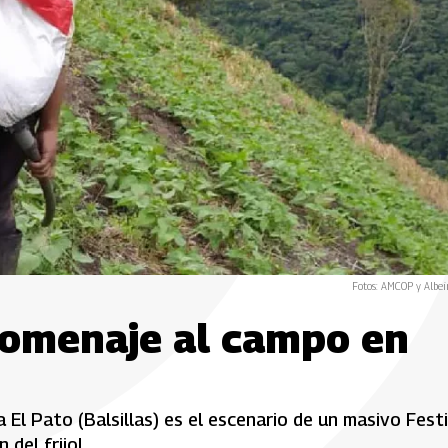
Fotos: AMCOP y Albei
 homenaje al campo en
l Pato (Balsillas) es el escenario de un masivo Festi
 del frijol.