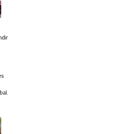
ndir
es
bal.