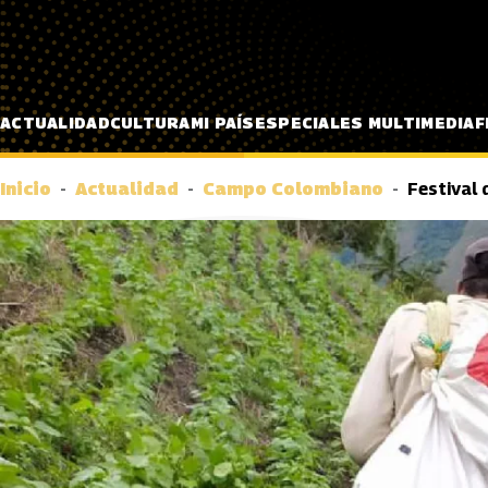
Pasar al contenido principal
ACTUALIDAD
CULTURA
MI PAÍS
ESPECIALES MULTIMEDIA
F
Inicio
Actualidad
Campo Colombiano
Festival 