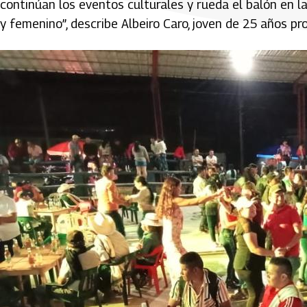
continúan los eventos culturales y rueda el balón en 
y femenino”, describe Albeiro Caro, joven de 25 años pro