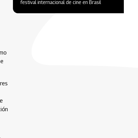
festival internacional de cine en Brasil
omo
de
res
te
ción