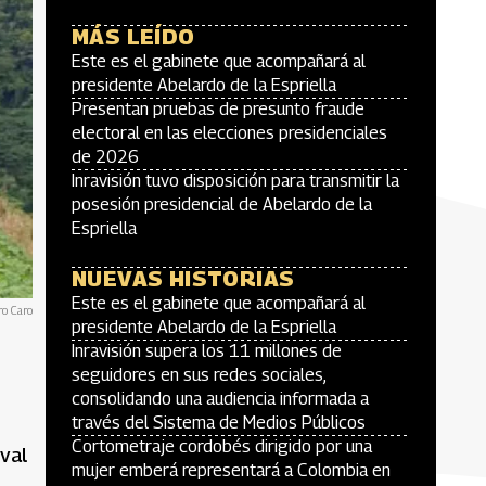
MÁS LEÍDO
Este es el gabinete que acompañará al
presidente Abelardo de la Espriella
Presentan pruebas de presunto fraude
electoral en las elecciones presidenciales
de 2026
Inravisión tuvo disposición para transmitir la
posesión presidencial de Abelardo de la
Espriella
NUEVAS HISTORIAS
Este es el gabinete que acompañará al
ro Caro
presidente Abelardo de la Espriella
Inravisión supera los 11 millones de
seguidores en sus redes sociales,
consolidando una audiencia informada a
través del Sistema de Medios Públicos
Cortometraje cordobés dirigido por una
val
mujer emberá representará a Colombia en