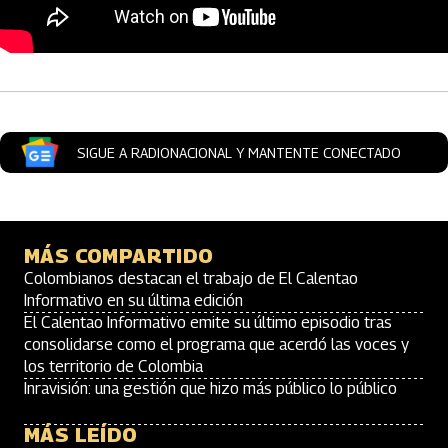
Artículos Player
SIGUE A RADIONACIONAL Y MANTENTE CONECTADO
MÁS COMPARTIDO
Colombianos destacan el trabajo de El Calentao
Informativo en su última edición
El Calentao Informativo emite su último episodio tras
consolidarse como el programa que acerdó las voces y
los territorio de Colombia
Inravisión: una gestión que hizo más público lo público
MÁS LEÍDO