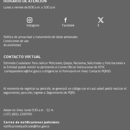
HORARIO DE ATENCIÓN
Lunes a viernes de 8:00 a.m. a 5:00 p.m.
Instagram
Facebook
X
Política de privacidad y tratamiento de datos personales
Condiciones de uso
Accesibilidad
CONTACTO VIRTUAL
Estimado Ciudadano: Para radicar Peticiones, Quejas, Reclamos, Solicitudes y Felicitaciones a
la Entidad puede remitir lo pertinente al Correo Oficial Institucional de RTVC
correspondencia@rtvc.gov.co
o diligenciar el formulario en línea:
Contacto PQRSD.
Al momento de registrar su petición, se generará un código con el cual usted podrá realizar el
seguimiento, para ello, ingrese a:
Seguimiento de PQRS
Asesor en línea: lunes 9:30 a.m. - 12 m
(+57) (601) 2200700
Correo de notificaciones judiciales:
notificacionesjudiciales@rtvc.gov.co