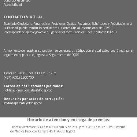
Condiciones de uso
Accesibilidad
CONTACTO VIRTUAL
Estimado Ciudadano: Para radicar Peticiones, Quejas, Reclamos, Solicitudes y Felicitaciones a
la Entidad puede remitir lo pertinente al Correo Oficial Institucional de RTVC
correspondencia@rtvc.gov.co
o diligenciar el formulario en línea:
Contacto PQRSD.
Al momento de registrar su petición, se generará un código con el cual usted podrá realizar el
seguimiento, para ello, ingrese a:
Seguimiento de PQRS
Asesor en línea: lunes 9:30 a.m. - 12 m
(+57) (601) 2200700
Correo de notificaciones judiciales:
notificacionesjudiciales@rtvc.gov.co
Denuncias por actos de corrupción:
soytransparente@rtvc.gov.co
Horario de atención y entrega de premios:
Lunes a viernes de 8:30 a.m.a 1:00 p.m. y de 2:30 p.m. a 4:30 p.m. en RTVC Sistema
de Medios Públicos, Carrera 45 # 26-33, Bogotá.