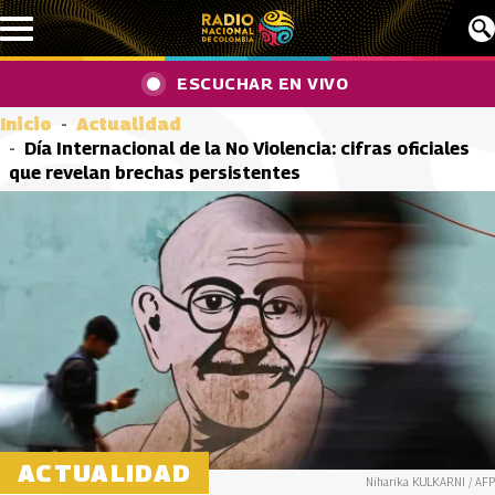
Pasar al contenido principal
ESCUCHAR EN VIVO
Inicio
Actualidad
Día Internacional de la No Violencia: cifras oficiales
que revelan brechas persistentes
ACTUALIDAD
Niharika KULKARNI / AFP