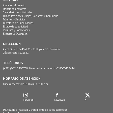
Atención al usuario
Trabaja con nosotros
Calendario de actividades
Buzón Peticiones, Quejas, Reclamos y Denuncias
Trámites y Servicios
Directorio de Funcionarios
Estado de su solicitud
Términos y Condiciones
Entrega de Obsequios
DIRECCIÓN
Av. El Dorado Cr.45 # 26 - 33 Bogotá D.C. Colombia.
Código Postal: 111321
TELÉFONOS
(+57) (601) 2200700. Línea gratuita nacional: 018000123414
HORARIO DE ATENCIÓN
Lunes a viernes de 8:00 a.m. a 5:00 p.m.
Instagram
Facebook
X
Política de privacidad y tratamiento de datos personales