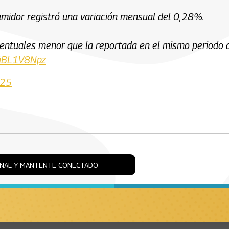
sumidor registró una variación mensual del 0,28%.
centuales menor que la reportada en el mismo periodo 
/niBL1V8Npz
025
ONAL Y MANTENTE CONECTADO