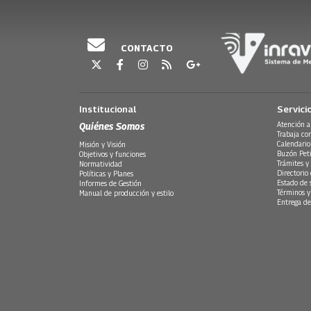
CONTACTO
Institucional
Servici
Quiénes Somos
Atención a
Trabaja co
Calendario
Misión y Visión
Buzón Peti
Objetivos y funciones
Trámites y 
Normatividad
Directorio
Políticas y Planes
Estado de 
Informes de Gestión
Términos y
Manual de producción y estilo
Entrega de