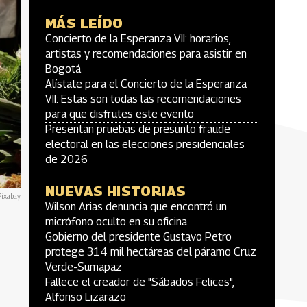
MÁS LEÍDO
Concierto de la Esperanza VII: horarios,
artistas y recomendaciones para asistir en
Bogotá
Alístate para el Concierto de la Esperanza
VII: Estas son todas las recomendaciones
para que disfrutes este evento
Presentan pruebas de presunto fraude
electoral en las elecciones presidenciales
de 2026
NUEVAS HISTORIAS
Pixabay
Wilson Arias denuncia que encontró un
micrófono oculto en su oficina
Gobierno del presidente Gustavo Petro
protege 314 mil hectáreas del páramo Cruz
Verde-Sumapaz
Fallece el creador de "Sábados Felices",
Alfonso Lizarazo