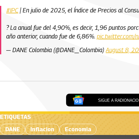
#IPC
| En julio de 2025, el Índice de Precios al Con
? La anual fue del 4,90%, es decir, 1,96 puntos por
año anterior, cuando fue de 6,86%.
pic.twitter.com
— DANE Colombia (@DANE_Colombia)
August 8, 2
Artículos Player
SIGUE A RADIONACI
ETIQUETAS
DANE
Inflacion
Economia