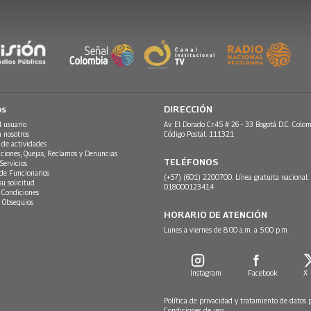
os
DIRECCIÓN
l usuario
Av. El Dorado Cr.45 # 26 - 33 Bogotá D.C. Colom
n nosotros
Código Postal: 111321
 de actividades
ciones, Quejas, Reclamos y Denuncias
TELÉFONOS
Servicios
 de Funcionarios
(+57) (601) 2200700. Línea gratuita nacional:
su solicitud
018000123414
 Condiciones
 Obsequios
HORARIO DE ATENCIÓN
Lunes a viernes de 8:00 a.m. a 5:00 p.m.
Instagram
Facebook
X
Política de privacidad y tratamiento de datos 
Condiciones de uso