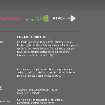
CONTACTO VIRTUAL
bia.
Estimado Ciudadano: Para radicar Peticiones, Quejas,
Reclamos, Solicitudes y Felicitaciones a la Entidad puede
remitir lo pertinente al Correo Oficial Institucional de
RTVC
correspondencia@rtvc.gov.co
o diligenciar el
formulario en línea:
Contacto PQRSD.
Al momento de registrar su petición, se generará un
código con el cual usted podrá realizar el seguimiento,
para ello, ingrese a:
Seguimiento de PQRS
Asesor en línea: lunes 9:30 a.m. - 12 m
(+57) (601) 2200700
Correo de notificaciones judiciales:
personales
notificacionesjudiciales@rtvc.gov.co