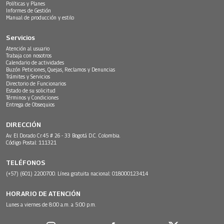
Políticas y Planes
Informes de Gestión
Manual de producción y estilo
Servicios
Atención al usuario
Trabaja con nosotros
Calendario de actividades
Buzón Peticiones, Quejas, Reclamos y Denuncias
Trámites y Servicios
Directorio de Funcionarios
Estado de su solicitud
Términos y Condiciones
Entrega de Obsequios
DIRECCIÓN
Av. El Dorado Cr.45 # 26 - 33 Bogotá D.C. Colombia.
Código Postal: 111321
TELÉFONOS
(+57) (601) 2200700. Línea gratuita nacional: 018000123414
HORARIO DE ATENCIÓN
Lunes a viernes de 8:00 a.m. a 5:00 p.m.