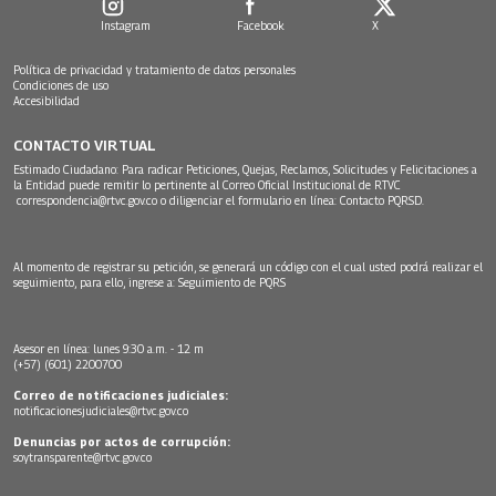
Instagram
Facebook
X
Política de privacidad y tratamiento de datos personales
Condiciones de uso
Accesibilidad
CONTACTO VIRTUAL
Estimado Ciudadano: Para radicar Peticiones, Quejas, Reclamos, Solicitudes y Felicitaciones a
la Entidad puede remitir lo pertinente al Correo Oficial Institucional de RTVC
correspondencia@rtvc.gov.co
o diligenciar el formulario en línea:
Contacto PQRSD.
Al momento de registrar su petición, se generará un código con el cual usted podrá realizar el
seguimiento, para ello, ingrese a:
Seguimiento de PQRS
Asesor en línea: lunes 9:30 a.m. - 12 m
(+57) (601) 2200700
Correo de notificaciones judiciales:
notificacionesjudiciales@rtvc.gov.co
Denuncias por actos de corrupción:
soytransparente@rtvc.gov.co