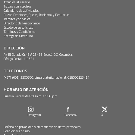
Atención al usuario
Trabaja con nosotros
Calendario de actividades
Buzón Peticiones, Quejas, Reclamos y Denuncias
Trámites y Servicios
Directorio de Funcionarios
Estado de su solicitud
Términos y Condiciones
Entrega de Obsequios
DIRECCIÓN
Av. El Dorado Cr.45 # 26 - 33 Bogotá D.C. Colombia.
Código Postal: 111321
TELÉFONOS
(+57) (601) 2200700. Línea gratuita nacional: 018000123414
HORARIO DE ATENCIÓN
Lunes a viernes de 8:00 a.m. a 5:00 p.m.
Instagram
Facebook
X
Política de privacidad y tratamiento de datos personales
Condiciones de uso