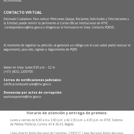
Accesibilidad
CONTACTO VIRTUAL
Estimado Ciudadano: Para radicar Peticiones, Quejas, Reclamos, Solicitudes y Felicitaciones a
la Entidad puede remitir lo pertinente al Correo Oficial Institucional de RTVC
correspondencia@rtvc.gov.co
o diligenciar el formulario en línea:
Contacto PQRSD.
Al momento de registrar su petición, se generará un código con el cual usted podrá realizar el
seguimiento, para ello, ingrese a:
Seguimiento de PQRS
Asesor en línea: lunes 9:30 a.m. - 12 m
(+57) (601) 2200700
Correo de notificaciones judiciales:
notificacionesjudiciales@rtvc.gov.co
Denuncias por actos de corrupción:
soytransparente@rtvc.gov.co
Horario de atención y entrega de premios:
Lunes a viernes de 8:30 a.m.a 1:00 p.m. y de 2:30 p.m. a 4:30 p.m. en RTVC Sistema
de Medios Públicos, Carrera 45 # 26-33, Bogotá.
Línea directa Radio Nacional de Colombia: 2200727, Línea Nacional Radio Nacional