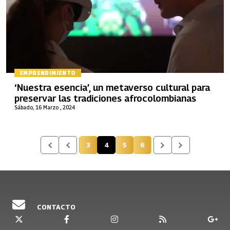
EMPRENDIMIENTO
‘Nuestra esencia’, un metaverso cultural para
preservar las tradiciones afrocolombianas
Sábado, 16 Marzo , 2024
3
4
5
6
Página
Página actual
Página
Página
CONTACTO