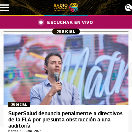
Pasar al contenido principal
ESCUCHAR EN VIVO
JUDICIAL
JUDICIAL
SuperSalud denuncia penalmente a directivos
de la FLA por presunta obstrucción a una
auditoría
Martes, 30 Junio , 2026