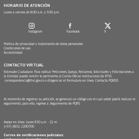
HORARIO DE ATENCIÓN
Lunes a viernes de 8:00 a.m. a 5:00 p.m.
Instagram
Facebook
X
Política de privacidad y tratamiento de datos personales
Condiciones de uso
Accesibilidad
CONTACTO VIRTUAL
Estimado Ciudadano: Para radicar Peticiones, Quejas, Reclamos, Solicitudes y Felicitaciones a
la Entidad puede remitir lo pertinente al Correo Oficial Institucional de RTVC
correspondencia@rtvc.gov.co
o diligenciar el formulario en línea:
Contacto PQRSD.
Al momento de registrar su petición, se generará un código con el cual usted podrá realizar el
seguimiento, para ello, ingrese a:
Seguimiento de PQRS
Asesor en línea: lunes 9:30 a.m. - 12 m
(+57) (601) 2200700
Correo de notificaciones judiciales: