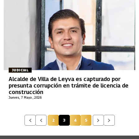
JUDICIAL
Alcalde de Villa de Leyva es capturado por
presunta corrupción en trámite de licencia de
construcción
Jueves, 7 Mayo , 2026
2
3
4
5
Página
Página actual
Página
Página