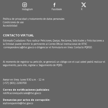
Instagram
Facebook
X
Política de privacidad y tratamiento de datos personales
Condiciones de uso
Accesibilidad
CONTACTO VIRTUAL
Estimado Ciudadano: Para radicar Peticiones, Quejas, Reclamos, Solicitudes y Felicitaciones a
la Entidad puede remitir lo pertinente al Correo Oficial Institucional de RTVC
correspondencia@rtvc.gov.co
o diligenciar el formulario en línea:
Contacto PQRSD.
Al momento de registrar su petición, se generará un código con el cual usted podrá realizar el
seguimiento, para ello, ingrese a:
Seguimiento de PQRS
Asesor en línea: lunes 9:30 a.m. - 12 m
(+57) (601) 2200700
Correo de notificaciones judiciales:
notificacionesjudiciales@rtvc.gov.co
Denuncias por actos de corrupción:
soytransparente@rtvc.gov.co