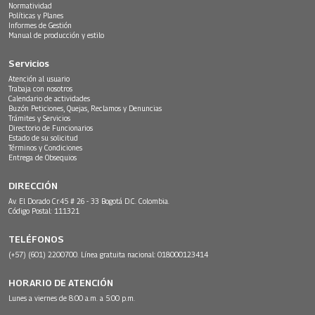
Normatividad
Políticas y Planes
Informes de Gestión
Manual de producción y estilo
Servicios
Atención al usuario
Trabaja con nosotros
Calendario de actividades
Buzón Peticiones, Quejas, Reclamos y Denuncias
Trámites y Servicios
Directorio de Funcionarios
Estado de su solicitud
Términos y Condiciones
Entrega de Obsequios
DIRECCIÓN
Av. El Dorado Cr.45 # 26 - 33 Bogotá D.C. Colombia.
Código Postal: 111321
TELÉFONOS
(+57) (601) 2200700. Línea gratuita nacional: 018000123414
HORARIO DE ATENCIÓN
Lunes a viernes de 8:00 a.m. a 5:00 p.m.