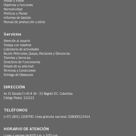
Misión y Visión
Objetivos y funciones
Normatividad
Políticas y Planes
Informes de Gestión
Manual de producción y estilo
Servicios
Atención al usuario
Trabaja con nosotros
Calendario de actividades
Buzón Peticiones, Quejas, Reclamos y Denuncias
Trámites y Servicios
Directorio de Funcionarios
Estado de su solicitud
Términos y Condiciones
Entrega de Obsequios
DIRECCIÓN
Av. El Dorado Cr.45 # 26 - 33 Bogotá D.C. Colombia.
Código Postal: 111321
TELÉFONOS
(+57) (601) 2200700. Línea gratuita nacional: 018000123414
HORARIO DE ATENCIÓN
Lunes a viernes de 8:00 a.m. a 5:00 p.m.