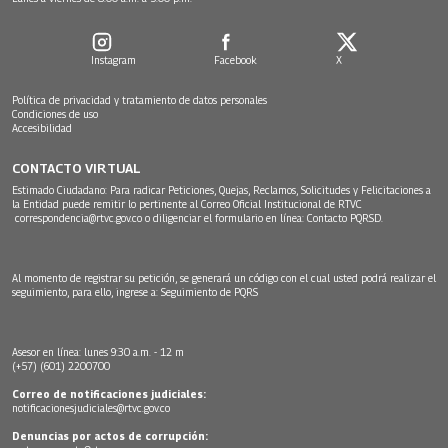
Instagram
Facebook
X
Política de privacidad y tratamiento de datos personales
Condiciones de uso
Accesibilidad
CONTACTO VIRTUAL
Estimado Ciudadano: Para radicar Peticiones, Quejas, Reclamos, Solicitudes y Felicitaciones a
la Entidad puede remitir lo pertinente al Correo Oficial Institucional de RTVC
correspondencia@rtvc.gov.co
o diligenciar el formulario en línea:
Contacto PQRSD.
Al momento de registrar su petición, se generará un código con el cual usted podrá realizar el
seguimiento, para ello, ingrese a:
Seguimiento de PQRS
Asesor en línea: lunes 9:30 a.m. - 12 m
(+57) (601) 2200700
Correo de notificaciones judiciales:
notificacionesjudiciales@rtvc.gov.co
Denuncias por actos de corrupción: