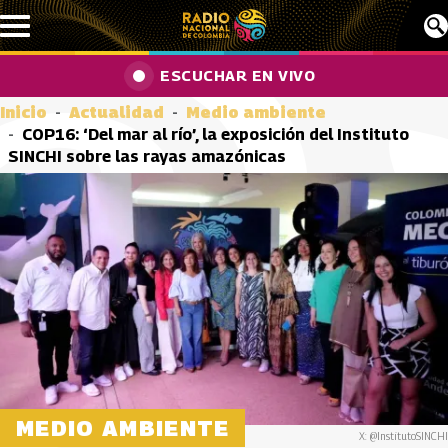
Pasar al contenido principal
ESCUCHAR EN VIVO
Inicio
Actualidad
Medio ambiente
COP16: ‘Del mar al río’, la exposición del Instituto
SINCHI sobre las rayas amazónicas
MEDIO AMBIENTE
X: @InstitutoSINCHI