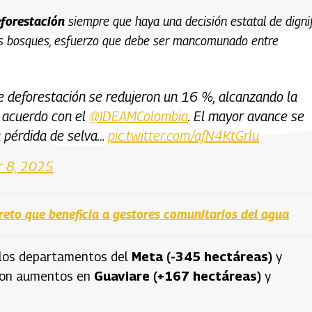
eforestación
siempre que haya una decisión estatal de dignif
 los bosques, esfuerzo que debe ser mancomunado entre
de deforestación se redujeron un 16 %, alcanzando la
e acuerdo con el
@IDEAMColombia
. El mayor avance se
a pérdida de selva…
pic.twitter.com/afN4KtGrlu
r 8, 2025
creto que beneficia a gestores comunitarios del agua
 los departamentos del
Meta (-345 hectáreas)
y
aron aumentos en
Guaviare (+167 hectáreas)
y