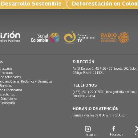
 Desarrollo Sostenible
Deforestación en Colo
os
DIRECCIÓN
l usuario
Av. El Dorado Cr.45 # 26 - 33 Bogotá D.C. Colom
n nosotros
Código Postal: 111321
 de actividades
ciones, Quejas, Reclamos y Denuncias
TELÉFONOS
Servicios
 de Funcionarios
(+57) (601) 2200700. Línea gratuita nacional:
su solicitud
018000123414
 Condiciones
 Obsequios
HORARIO DE ATENCIÓN
Lunes a viernes de 8:00 a.m. a 5:00 p.m.
Instagram
Facebook
X