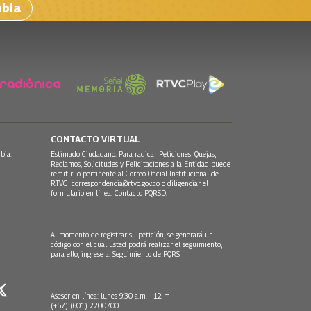
mbia
CONTACTO VIRTUAL
bia.
Estimado Ciudadano: Para radicar Peticiones, Quejas,
Reclamos, Solicitudes y Felicitaciones a la Entidad puede
remitir lo pertinente al Correo Oficial Institucional de
RTVC
correspondencia@rtvc.gov.co
o diligenciar el
formulario en línea:
Contacto PQRSD.
Al momento de registrar su petición, se generará un
código con el cual usted podrá realizar el seguimiento,
para ello, ingrese a:
Seguimiento de PQRS
Asesor en línea: lunes 9:30 a.m. - 12 m
(+57) (601) 2200700