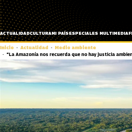
Pasar al contenido principal
ACTUALIDAD
CULTURA
MI PAÍS
ESPECIALES MULTIMEDIA
F
Inicio
Actualidad
Medio ambiente
“La Amazonía nos recuerda que no hay justicia ambien