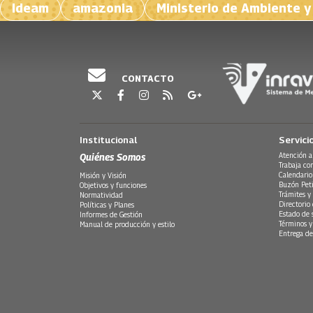
Ideam
amazonia
Ministerio de Ambiente y
CONTACTO
Institucional
Servici
Quiénes Somos
Atención a
Trabaja co
Calendario
Misión y Visión
Buzón Peti
Objetivos y funciones
Trámites y 
Normatividad
Directorio
Políticas y Planes
Estado de 
Informes de Gestión
Términos y
Manual de producción y estilo
Entrega de