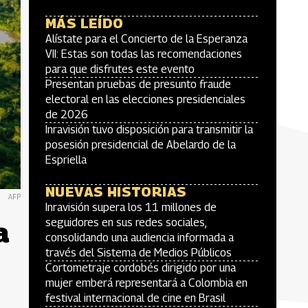
MÁS LEÍDO
Alístate para el Concierto de la Esperanza
VII: Estas son todas las recomendaciones
para que disfrutes este evento
Presentan pruebas de presunto fraude
electoral en las elecciones presidenciales
de 2026
Inravisión tuvo disposición para transmitir la
posesión presidencial de Abelardo de la
Espriella
NUEVAS HISTORIAS
AFP
Inravisión supera los 11 millones de
a
seguidores en sus redes sociales,
consolidando una audiencia informada a
través del Sistema de Medios Públicos
Cortometraje cordobés dirigido por una
mujer emberá representará a Colombia en
festival internacional de cine en Brasil