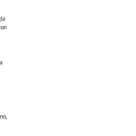
gía
con
a
no,