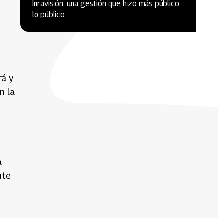
Inravisión: una gestión que hizo más público
lo público
rá y
n la
a
nte