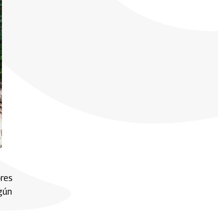
ores
egún