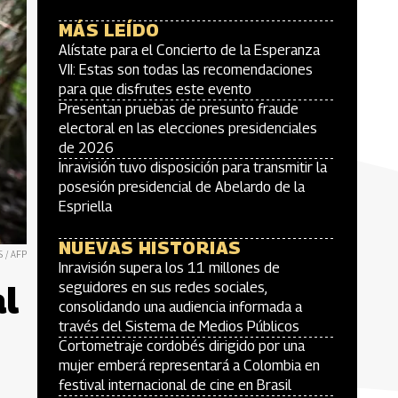
MÁS LEÍDO
Alístate para el Concierto de la Esperanza
VII: Estas son todas las recomendaciones
para que disfrutes este evento
Presentan pruebas de presunto fraude
electoral en las elecciones presidenciales
de 2026
Inravisión tuvo disposición para transmitir la
posesión presidencial de Abelardo de la
Espriella
NUEVAS HISTORIAS
 / AFP
Inravisión supera los 11 millones de
al
seguidores en sus redes sociales,
consolidando una audiencia informada a
través del Sistema de Medios Públicos
Cortometraje cordobés dirigido por una
mujer emberá representará a Colombia en
festival internacional de cine en Brasil