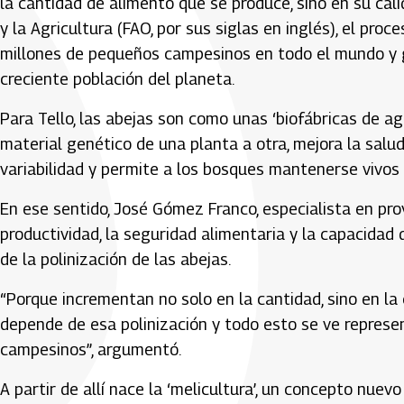
la cantidad de alimento que se produce, sino en su cal
y la Agricultura (FAO, por sus siglas en inglés), el proc
millones de pequeños campesinos en todo el mundo y ga
creciente población del planeta.
Para Tello, las abejas son como unas ‘biofábricas de agua
material genético de una planta a otra, mejora la salu
variabilidad y permite a los bosques mantenerse vivos 
En ese sentido, José Gómez Franco, especialista en pro
productividad, la seguridad alimentaria y la capacida
de la polinización de las abejas.
“Porque incrementan no solo en la cantidad, sino en la 
depende de esa polinización y todo esto se ve repres
campesinos”, argumentó.
A partir de allí nace la ‘melicultura’, un concepto nue