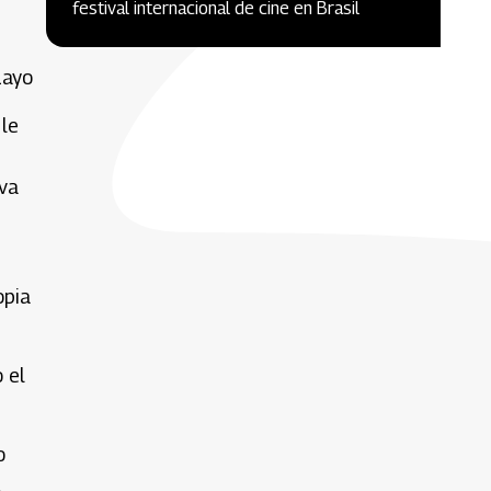
festival internacional de cine en Brasil
ayo
 le
iva
opia
 el
o
l