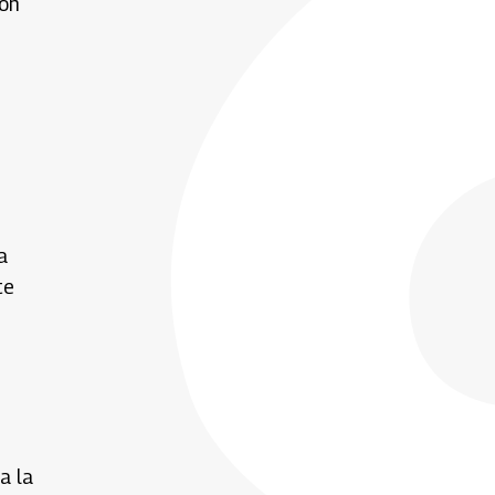
ión
a
te
a la