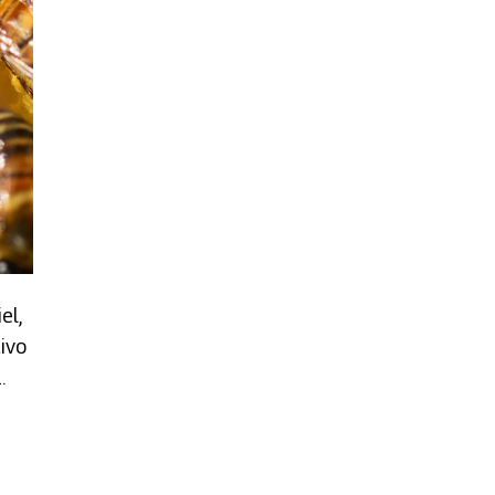
el,
tivo
.