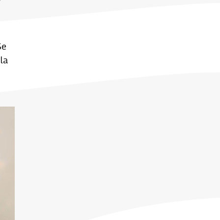
Se
la