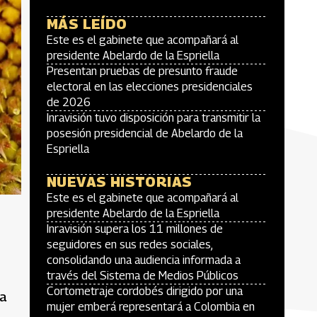
MÁS LEÍDO
Este es el gabinete que acompañará al
presidente Abelardo de la Espriella
Presentan pruebas de presunto fraude
electoral en las elecciones presidenciales
de 2026
Inravisión tuvo disposición para transmitir la
posesión presidencial de Abelardo de la
Espriella
NUEVAS HISTORIAS
Este es el gabinete que acompañará al
presidente Abelardo de la Espriella
Inravisión supera los 11 millones de
seguidores en sus redes sociales,
consolidando una audiencia informada a
través del Sistema de Medios Públicos
Cortometraje cordobés dirigido por una
la
mujer emberá representará a Colombia en