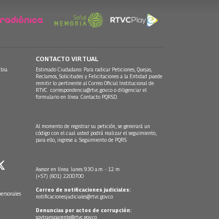
CONTACTO VIRTUAL
bia.
Estimado Ciudadano: Para radicar Peticiones, Quejas,
Reclamos, Solicitudes y Felicitaciones a la Entidad puede
remitir lo pertinente al Correo Oficial Institucional de
RTVC
correspondencia@rtvc.gov.co
o diligenciar el
formulario en línea:
Contacto PQRSD.
Al momento de registrar su petición, se generará un
código con el cual usted podrá realizar el seguimiento,
para ello, ingrese a:
Seguimiento de PQRS
Asesor en línea: lunes 9:30 a.m. - 12 m
(+57) (601) 2200700
Correo de notificaciones judiciales:
personales
notificacionesjudiciales@rtvc.gov.co
Denuncias por actos de corrupción:
soytransparente@rtvc.gov.co