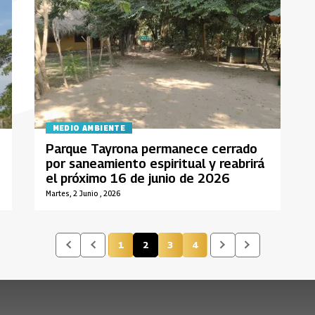
MEDIO AMBIENTE
Parque Tayrona permanece cerrado
por saneamiento espiritual y reabrirá
el próximo 16 de junio de 2026
Martes, 2 Junio , 2026
1
2
3
4
Página
Página actual
Página
Página