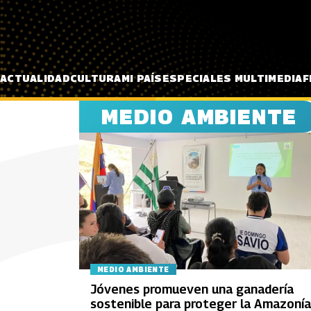
Pasar al contenido principal
ACTUALIDAD
CULTURA
MI PAÍS
ESPECIALES MULTIMEDIA
F
MEDIO AMBIENTE
MEDIO AMBIENTE
Jóvenes promueven una ganadería
sostenible para proteger la Amazonía