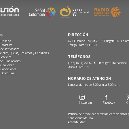
os
DIRECCIÓN
l usuario
Av. El Dorado Cr.45 # 26 - 33 Bogotá D.C. Colom
n nosotros
Código Postal: 111321
 de actividades
ciones, Quejas, Reclamos y Denuncias
TELÉFONOS
Servicios
 de Funcionarios
(+57) (601) 2200700. Línea gratuita nacional:
su solicitud
018000123414
 Condiciones
 Obsequios
HORARIO DE ATENCIÓN
Lunes a viernes de 8:00 a.m. a 5:00 p.m.
Instagram
Facebook
X
Política de privacidad y tratamiento de datos 
Condiciones de uso
Accesibilidad