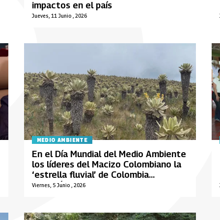
impactos en el país
Jueves, 11 Junio , 2026
MEDIO AMBIENTE
En el Día Mundial del Medio Ambiente
los líderes del Macizo Colombiano la
‘estrella fluvial’ de Colombia
continúan su lucha por la defensa del
Viernes, 5 Junio , 2026
agua