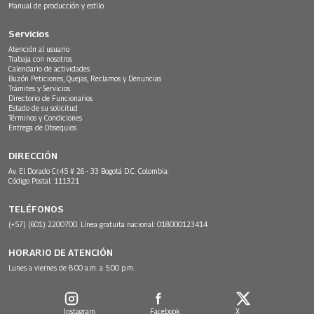
Manual de producción y estilo
Servicios
Atención al usuario
Trabaja con nosotros
Calendario de actividades
Buzón Peticiones, Quejas, Reclamos y Denuncias
Trámites y Servicios
Directorio de Funcionarios
Estado de su solicitud
Términos y Condiciones
Entrega de Obsequios
DIRECCIÓN
Av. El Dorado Cr.45 # 26 - 33 Bogotá D.C. Colombia.
Código Postal: 111321
TELÉFONOS
(+57) (601) 2200700. Línea gratuita nacional: 018000123414
HORARIO DE ATENCIÓN
Lunes a viernes de 8:00 a.m. a 5:00 p.m.
Instagram
Facebook
X