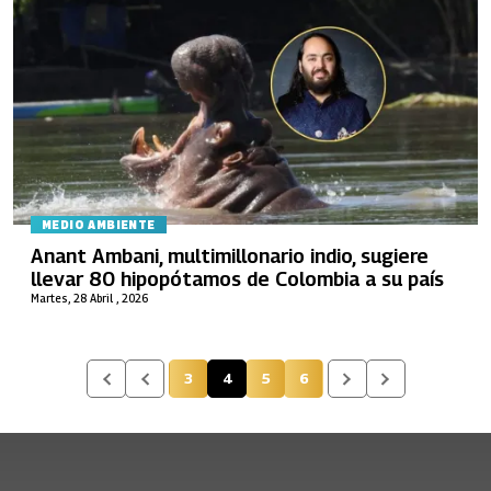
MEDIO AMBIENTE
Anant Ambani, multimillonario indio, sugiere
llevar 80 hipopótamos de Colombia a su país
Martes, 28 Abril , 2026
3
4
5
6
Página
Página actual
Página
Página