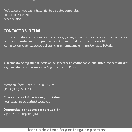
Política de privacidad y tratamiento de datos personales
Condiciones de uso
Accesibilidad
CONTACTO VIRTUAL
Estimado Ciudadano: Para radicar Peticiones, Quejas, Reclamos, Solicitudes y Felicitaciones a
la Entidad puede remitir lo pertinente al Correo Oficial Institucional de RTVC
correspondencia@rtvc.gov.co
o diligenciar el formulario en línea:
Contacto PQRSD.
Al momento de registrar su petición, se generará un código con el cual usted podrá realizar el
seguimiento, para ello, ingrese a:
Seguimiento de PQRS
Asesor en línea: lunes 9:30 a.m. - 12 m
(+57) (601) 2200700
Correo de notificaciones judiciales:
notificacionesjudiciales@rtvc.gov.co
Denuncias por actos de corrupción:
soytransparente@rtvc.gov.co
Horario de atención y entrega de premios: