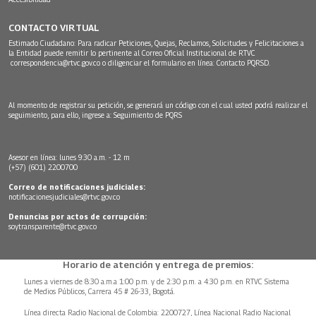
CONTACTO VIRTUAL
Estimado Ciudadano: Para radicar Peticiones, Quejas, Reclamos, Solicitudes y Felicitaciones a
la Entidad puede remitir lo pertinente al Correo Oficial Institucional de RTVC
correspondencia@rtvc.gov.co
o diligenciar el formulario en línea:
Contacto PQRSD.
Al momento de registrar su petición, se generará un código con el cual usted podrá realizar el
seguimiento, para ello, ingrese a:
Seguimiento de PQRS
Asesor en línea: lunes 9:30 a.m. - 12 m
(+57) (601) 2200700
Correo de notificaciones judiciales:
notificacionesjudiciales@rtvc.gov.co
Denuncias por actos de corrupción:
soytransparente@rtvc.gov.co
Horario de atención y entrega de premios:
Lunes a viernes de 8:30 a.m.a 1:00 p.m. y de 2:30 p.m. a 4:30 p.m. en RTVC Sistema
de Medios Públicos, Carrera 45 # 26-33, Bogotá.
Línea directa Radio Nacional de Colombia: 2200727, Línea Nacional Radio Nacional