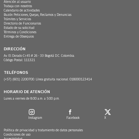
Atención al usuario
Trabaja con nosotros
Calendario de actividades
Buzón Peticiones, Quejas, Reclamos y Denuncias
Trámites y Servicios
Directorio de Funcionarios
Estado de su solicitud
Términos y Condiciones
Entrega de Obsequios
DIRECCIÓN
Av. El Dorado Cr.45 # 26 - 33 Bogotá D.C. Colombia.
Código Postal: 111321
TELÉFONOS
(+57) (601) 2200700. Línea gratuita nacional: 018000123414
HORARIO DE ATENCIÓN
Lunes a viernes de 8:00 a.m. a 5:00 p.m.
Instagram
Facebook
X
Política de privacidad y tratamiento de datos personales
Condiciones de uso
Accesibilidad