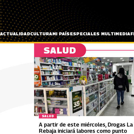
Pasar al contenido principal
ACTUALIDAD
CULTURA
MI PAÍS
ESPECIALES MULTIMEDIA
F
SALUD
SALUD
A partir de este miércoles, Drogas La
Rebaja iniciará labores como punto