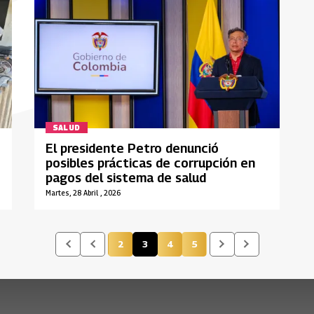
SALUD
El presidente Petro denunció
posibles prácticas de corrupción en
pagos del sistema de salud
Martes, 28 Abril , 2026
2
3
4
5
Página
Página actual
Página
Página