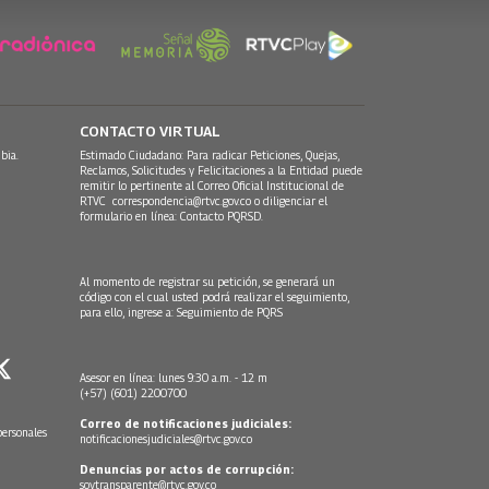
CONTACTO VIRTUAL
bia.
Estimado Ciudadano: Para radicar Peticiones, Quejas,
Reclamos, Solicitudes y Felicitaciones a la Entidad puede
remitir lo pertinente al Correo Oficial Institucional de
RTVC
correspondencia@rtvc.gov.co
o diligenciar el
formulario en línea:
Contacto PQRSD.
Al momento de registrar su petición, se generará un
código con el cual usted podrá realizar el seguimiento,
para ello, ingrese a:
Seguimiento de PQRS
Asesor en línea: lunes 9:30 a.m. - 12 m
(+57) (601) 2200700
Correo de notificaciones judiciales:
personales
notificacionesjudiciales@rtvc.gov.co
Denuncias por actos de corrupción:
soytransparente@rtvc.gov.co