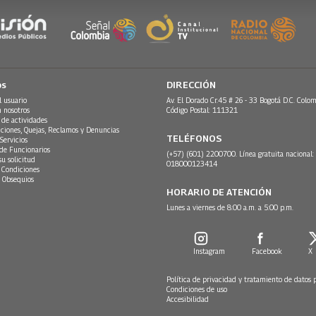
os
DIRECCIÓN
l usuario
Av. El Dorado Cr.45 # 26 - 33 Bogotá D.C. Colom
n nosotros
Código Postal: 111321
 de actividades
ciones, Quejas, Reclamos y Denuncias
TELÉFONOS
Servicios
 de Funcionarios
(+57) (601) 2200700. Línea gratuita nacional:
su solicitud
018000123414
 Condiciones
 Obsequios
HORARIO DE ATENCIÓN
Lunes a viernes de 8:00 a.m. a 5:00 p.m.
Instagram
Facebook
X
Política de privacidad y tratamiento de datos 
Condiciones de uso
Accesibilidad