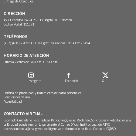
Entrega de Obsequios
DIRECCIÓN
Av. El Dorado Cr.45 # 26 - 33 Bogotá D.C. Colombia.
Código Postal: 111321
TELÉFONOS
(+57) (601) 2200700. Línea gratuita nacional: 018000123414
HORARIO DE ATENCIÓN
Lunes a viernes de 8:00 a.m. a 5:00 p.m.
Instagram
Facebook
X
Política de privacidad y tratamiento de datos personales
Condiciones de uso
Accesibilidad
CONTACTO VIRTUAL
Estimado Ciudadano: Para radicar Peticiones, Quejas, Reclamos, Solicitudes y Felicitaciones a
la Entidad puede remitir lo pertinente al Correo Oficial Institucional de RTVC
correspondencia@rtvc.gov.co
o diligenciar el formulario en línea:
Contacto PQRSD.