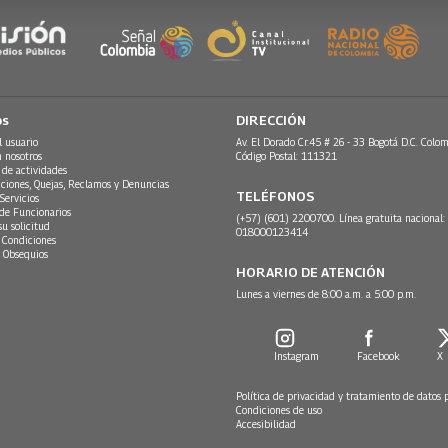
os
DIRECCIÓN
l usuario
Av. El Dorado Cr.45 # 26 - 33 Bogotá D.C. Colom
n nosotros
Código Postal: 111321
 de actividades
ciones, Quejas, Reclamos y Denuncias
TELÉFONOS
Servicios
 de Funcionarios
(+57) (601) 2200700. Línea gratuita nacional:
su solicitud
018000123414
 Condiciones
 Obsequios
HORARIO DE ATENCIÓN
Lunes a viernes de 8:00 a.m. a 5:00 p.m.
Instagram
Facebook
X
Política de privacidad y tratamiento de datos 
Condiciones de uso
Accesibilidad