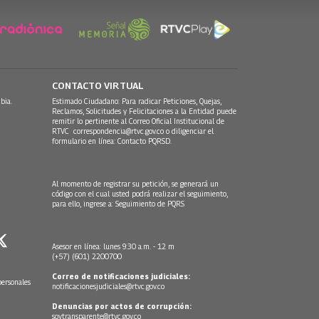
CONTACTO VIRTUAL
bia.
Estimado Ciudadano: Para radicar Peticiones, Quejas,
Reclamos, Solicitudes y Felicitaciones a la Entidad puede
remitir lo pertinente al Correo Oficial Institucional de
RTVC
correspondencia@rtvc.gov.co
o diligenciar el
formulario en línea:
Contacto PQRSD.
Al momento de registrar su petición, se generará un
código con el cual usted podrá realizar el seguimiento,
para ello, ingrese a:
Seguimiento de PQRS
Asesor en línea: lunes 9:30 a.m. - 12 m
(+57) (601) 2200700
Correo de notificaciones judiciales:
personales
notificacionesjudiciales@rtvc.gov.co
Denuncias por actos de corrupción:
soytransparente@rtvc.gov.co