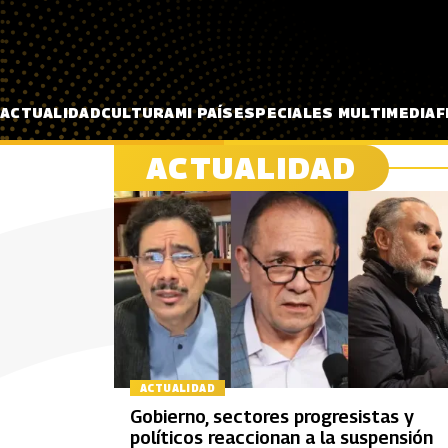
Pasar al contenido principal
ACTUALIDAD
CULTURA
MI PAÍS
ESPECIALES MULTIMEDIA
F
ACTUALIDAD
ACTUALIDAD
Gobierno, sectores progresistas y
políticos reaccionan a la suspensión