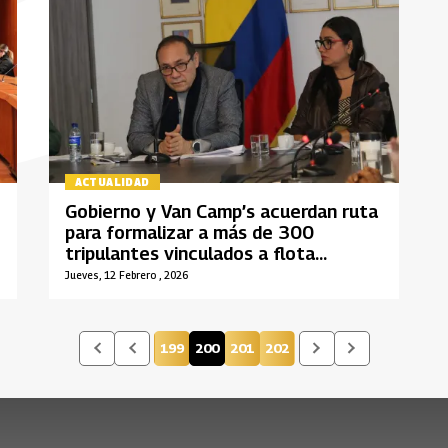
ACTUALIDAD
Gobierno y Van Camp’s acuerdan ruta
para formalizar a más de 300
tripulantes vinculados a flota
atunera
Jueves, 12 Febrero , 2026
199
200
201
202
Página
Página actual
Página
Página