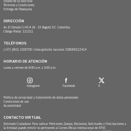
Estado de su solicitud
Términos y Condiciones
Entrega de Obsequios
DIRECCIÓN
Av. El Dorado Cr.45 # 26 - 33 Bogotá D.C. Colombia.
Código Postal: 111321
TELÉFONOS
(+57) (601) 2200700. Línea gratuita nacional: 018000123414
HORARIO DE ATENCIÓN
Lunes a viernes de 8:00 a.m. a 5:00 p.m.
Instagram
Facebook
X
Política de privacidad y tratamiento de datos personales
Condiciones de uso
Accesibilidad
CONTACTO VIRTUAL
Estimado Ciudadano: Para radicar Peticiones, Quejas, Reclamos, Solicitudes y Felicitaciones a
la Entidad puede remitir lo pertinente al Correo Oficial Institucional de RTVC