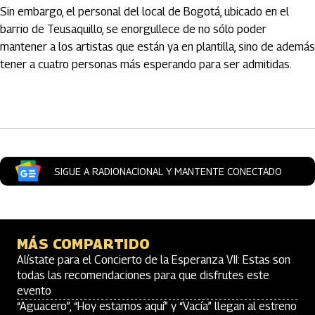
Sin embargo, el personal del local de Bogotá, ubicado en el
barrio de Teusaquillo, se enorgullece de no sólo poder
mantener a los artistas que están ya en plantilla, sino de además
tener a cuatro personas más esperando para ser admitidas.
Artículos Player
SIGUE A RADIONACIONAL Y MANTENTE CONECTADO
MÁS COMPARTIDO
Alístate para el Concierto de la Esperanza VII: Estas son
todas las recomendaciones para que disfrutes este
evento
“Aguacero”, “Hoy estamos aquí” y “Vacía” llegan al estreno