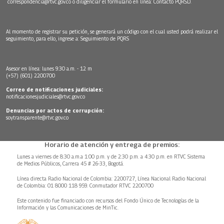
correspondencia@rtvc.gov.co
o diligenciar el formulario en línea:
Contacto PQRSD.
Al momento de registrar su petición, se generará un código con el cual usted podrá realizar el
seguimiento, para ello, ingrese a:
Seguimiento de PQRS
Asesor en línea: lunes 9:30 a.m. - 12 m
(+57) (601) 2200700
Correo de notificaciones judiciales:
notificacionesjudiciales@rtvc.gov.co
Denuncias por actos de corrupción:
soytransparente@rtvc.gov.co
Horario de atención y entrega de premios:
Lunes a viernes de 8:30 a.m.a 1:00 p.m. y de 2:30 p.m. a 4:30 p.m. en RTVC Sistema
de Medios Públicos, Carrera 45 # 26-33, Bogotá.
Línea directa Radio Nacional de Colombia: 2200727, Línea Nacional Radio Nacional
de Colombia: 01 8000 118 959. Conmutador RTVC 2200700
Este contenido fue financiado con recursos del Fondo Único de Tecnologías de la
Información y las Comunicaciones de MinTic.