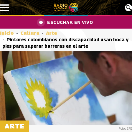
Pasar al contenido principal
ESCUCHAR EN VIVO
Inicio
Cultura
Arte
Pintores colombianos con discapacidad usan boca y
pies para superar barreras en el arte
ARTE
Fotos EFE