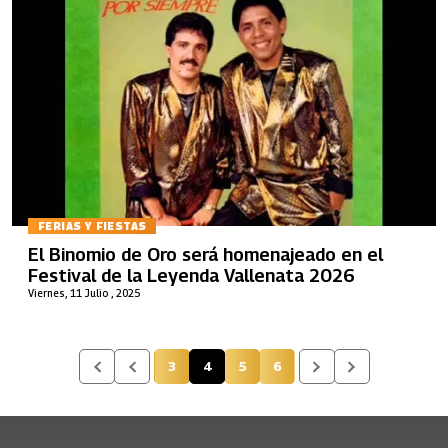
FERIAS Y FIESTAS
El Binomio de Oro será homenajeado en el
Festival de la Leyenda Vallenata 2026
Viernes, 11 Julio , 2025
3
4
5
6
Página
Página actual
Página
Página