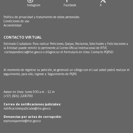
Instagram
Facebook
X
Política de privacidad y tratamiento de datos personales
Condiciones de uso
Accesibilidad
CONTACTO VIRTUAL
Estimado Ciudadano: Para radicar Peticiones, Quejas, Reclamos, Solicitudes y Felicitaciones a
la Entidad puede remitir lo pertinente al Correo Oficial Institucional de RTVC
correspondencia@rtvc.gov.co
o diligenciar el formulario en línea:
Contacto PQRSD.
Al momento de registrar su petición, se generará un código con el cual usted podrá realizar el
seguimiento, para ello, ingrese a:
Seguimiento de PQRS
Asesor en línea: lunes 9:30 a.m. - 12 m
(+57) (601) 2200700
Correo de notificaciones judiciales:
notificacionesjudiciales@rtvc.gov.co
Denuncias por actos de corrupción:
soytransparente@rtvc.gov.co