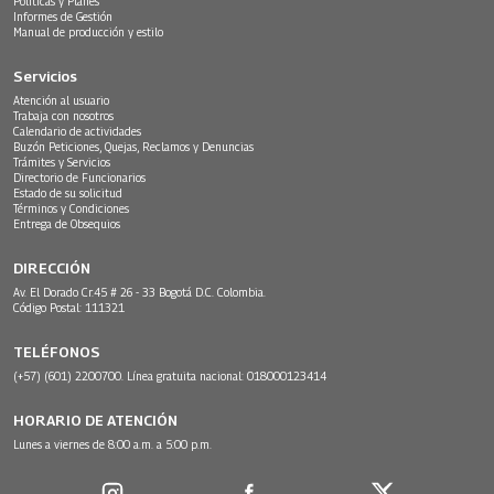
Políticas y Planes
Informes de Gestión
Manual de producción y estilo
Servicios
Atención al usuario
Trabaja con nosotros
Calendario de actividades
Buzón Peticiones, Quejas, Reclamos y Denuncias
Trámites y Servicios
Directorio de Funcionarios
Estado de su solicitud
Términos y Condiciones
Entrega de Obsequios
DIRECCIÓN
Av. El Dorado Cr.45 # 26 - 33 Bogotá D.C. Colombia.
Código Postal: 111321
TELÉFONOS
(+57) (601) 2200700. Línea gratuita nacional: 018000123414
HORARIO DE ATENCIÓN
Lunes a viernes de 8:00 a.m. a 5:00 p.m.