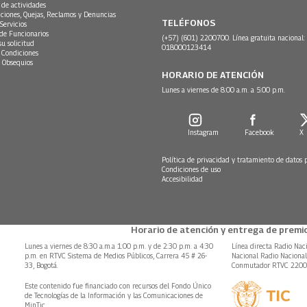
 de actividades
ciones, Quejas, Reclamos y Denuncias
TELÉFONOS
Servicios
 de Funcionarios
(+57) (601) 2200700. Línea gratuita nacional:
su solicitud
018000123414
 Condiciones
 Obsequios
HORARIO DE ATENCIÓN
Lunes a viernes de 8:00 a.m. a 5:00 p.m.
Instagram
Facebook
X
Política de privacidad y tratamiento de datos 
Condiciones de uso
Accesibilidad
Horario de atención y entrega de premio
Lunes a viernes de 8:30 a.m.a 1:00 p.m. y de 2:30 p.m. a 4:30
Línea directa Radio Nac
p.m. en RTVC Sistema de Medios Públicos, Carrera 45 # 26-
Nacional Radio Naciona
33, Bogotá.
Conmutador RTVC 220
Este contenido fue financiado con recursos del Fondo Único
de Tecnologías de la Información y las Comunicaciones de
MinTic.