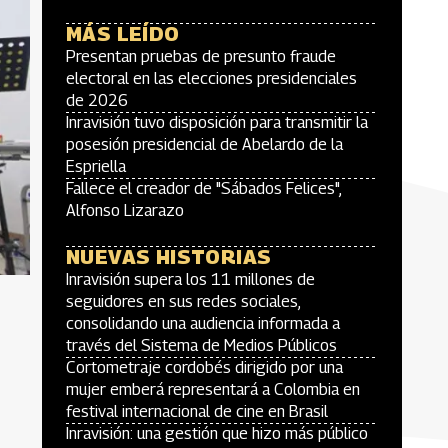
MÁS LEÍDO
Presentan pruebas de presunto fraude
electoral en las elecciones presidenciales
de 2026
Inravisión tuvo disposición para transmitir la
posesión presidencial de Abelardo de la
Espriella
Fallece el creador de "Sábados Felices",
Alfonso Lizarazo
NUEVAS HISTORIAS
Inravisión supera los 11 millones de
seguidores en sus redes sociales,
consolidando una audiencia informada a
través del Sistema de Medios Públicos
Cortometraje cordobés dirigido por una
mujer emberá representará a Colombia en
festival internacional de cine en Brasil
Inravisión: una gestión que hizo más público