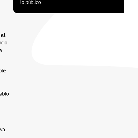
lo público
nal
acio
a
ble
Pablo
va.