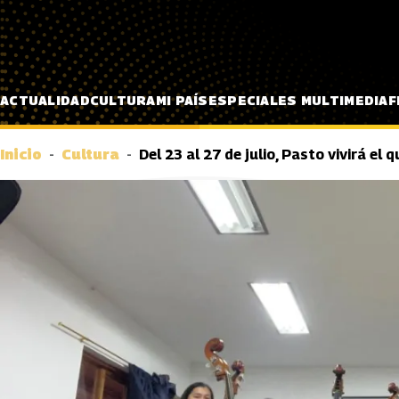
Pasar al contenido principal
ACTUALIDAD
CULTURA
MI PAÍS
ESPECIALES MULTIMEDIA
F
Inicio
Cultura
Del 23 al 27 de julio, Pasto vivirá el