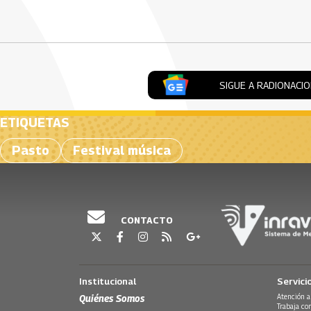
Artículos Player
SIGUE A RADIONACI
ETIQUETAS
Pasto
Festival música
CONTACTO
Institucional
Servici
Quiénes Somos
Atención a
Trabaja co