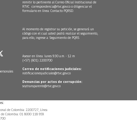
remitir lo pertinente al Correo Oficial Institucional de
RTVC
correspondencia@rtvc.gov.co
o diligenciar el
formulario en línea:
Contacto PQRSD.
Al momento de registrar su petición, se generará un
código con el cual usted podrá realizar el seguimiento,
para ello, ingrese a:
Seguimiento de PQRS
Asesor en línea: lunes 9:30 a.m. - 12 m
(+57) (601) 2200700
Correo de notificaciones judiciales:
personales
notificacionesjudiciales@rtvc.gov.co
Denuncias por actos de corrupción:
soytransparente@rtvc.gov.co
s:
ional de Colombia: 2200727, Línea
l de Colombia: 01 8000 118 959.
0700