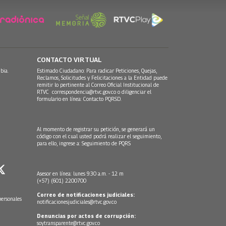
CONTACTO VIRTUAL
bia.
Estimado Ciudadano: Para radicar Peticiones, Quejas,
Reclamos, Solicitudes y Felicitaciones a la Entidad puede
remitir lo pertinente al Correo Oficial Institucional de
RTVC
correspondencia@rtvc.gov.co
o diligenciar el
formulario en línea:
Contacto PQRSD.
Al momento de registrar su petición, se generará un
código con el cual usted podrá realizar el seguimiento,
para ello, ingrese a:
Seguimiento de PQRS
Asesor en línea: lunes 9:30 a.m. - 12 m
(+57) (601) 2200700
Correo de notificaciones judiciales:
personales
notificacionesjudiciales@rtvc.gov.co
Denuncias por actos de corrupción:
soytransparente@rtvc.gov.co