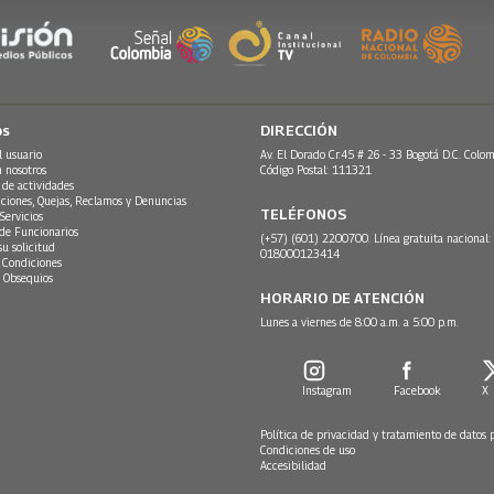
os
DIRECCIÓN
l usuario
Av. El Dorado Cr.45 # 26 - 33 Bogotá D.C. Colom
n nosotros
Código Postal: 111321
 de actividades
ciones, Quejas, Reclamos y Denuncias
TELÉFONOS
Servicios
 de Funcionarios
(+57) (601) 2200700. Línea gratuita nacional:
su solicitud
018000123414
 Condiciones
 Obsequios
HORARIO DE ATENCIÓN
Lunes a viernes de 8:00 a.m. a 5:00 p.m.
Instagram
Facebook
X
Política de privacidad y tratamiento de datos 
Condiciones de uso
Accesibilidad