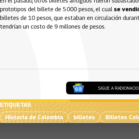
En el pasado, otros billetes antiguos fueron subastado
prototipos del billete de 5.000 pesos, el cual
se vendió
billetes de 10 pesos, que estaban en circulación dura
tendrían un costo de 9 millones de pesos.
Artículos Player
SIGUE A RADIONACI
ETIQUETAS
Historia de Colombia
billetes
Billetes Co