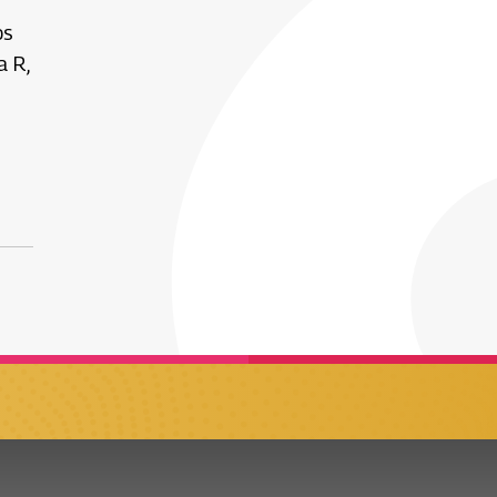
os
a R,