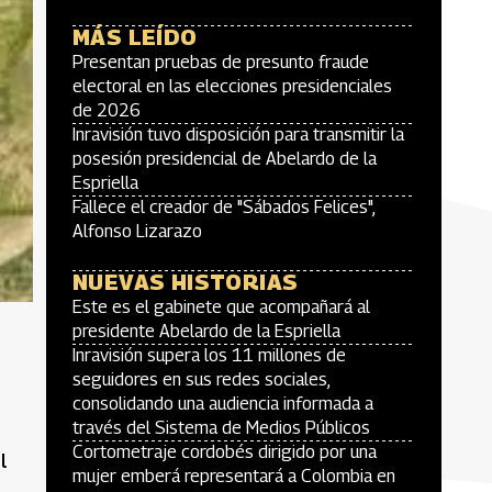
MÁS LEÍDO
Presentan pruebas de presunto fraude
electoral en las elecciones presidenciales
de 2026
Inravisión tuvo disposición para transmitir la
posesión presidencial de Abelardo de la
Espriella
Fallece el creador de "Sábados Felices",
Alfonso Lizarazo
NUEVAS HISTORIAS
Este es el gabinete que acompañará al
presidente Abelardo de la Espriella
Inravisión supera los 11 millones de
seguidores en sus redes sociales,
consolidando una audiencia informada a
través del Sistema de Medios Públicos
Cortometraje cordobés dirigido por una
l
mujer emberá representará a Colombia en