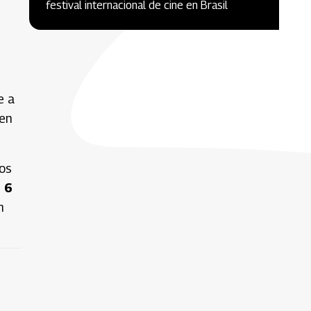
festival internacional de cine en Brasil
e a
 en
ros
 6
n