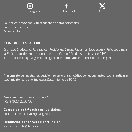
Instagram
Facebook
X
Política de privacidad y tratamiento de datos personales
Condiciones de uso
Accesibilidad
CONTACTO VIRTUAL
Estimado Ciudadano: Para radicar Peticiones, Quejas, Reclamos, Solicitudes y Felicitaciones a
la Entidad puede remitir lo pertinente al Correo Oficial Institucional de RTVC
correspondencia@rtvc.gov.co
o diligenciar el formulario en línea:
Contacto PQRSD.
Al momento de registrar su petición, se generará un código con el cual usted podrá realizar el
seguimiento, para ello, ingrese a:
Seguimiento de PQRS
Asesor en línea: lunes 9:30 a.m. - 12 m
(+57) (601) 2200700
Correo de notificaciones judiciales:
notificacionesjudiciales@rtvc.gov.co
Denuncias por actos de corrupción:
soytransparente@rtvc.gov.co