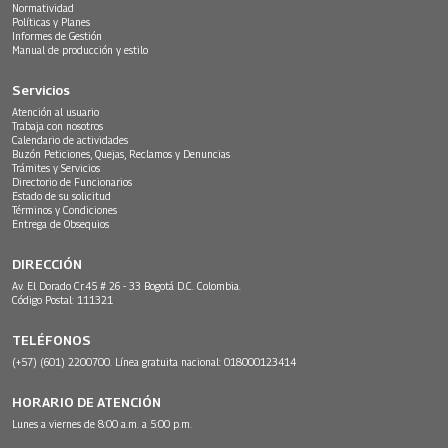
Normatividad
Políticas y Planes
Informes de Gestión
Manual de producción y estilo
Servicios
Atención al usuario
Trabaja con nosotros
Calendario de actividades
Buzón Peticiones, Quejas, Reclamos y Denuncias
Trámites y Servicios
Directorio de Funcionarios
Estado de su solicitud
Términos y Condiciones
Entrega de Obsequios
DIRECCIÓN
Av. El Dorado Cr.45 # 26 - 33 Bogotá D.C. Colombia.
Código Postal: 111321
TELÉFONOS
(+57) (601) 2200700. Línea gratuita nacional: 018000123414
HORARIO DE ATENCIÓN
Lunes a viernes de 8:00 a.m. a 5:00 p.m.