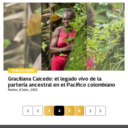
TRADICIONES
Graciliana Caicedo: el legado vivo de la
partería ancestral en el Pacífico colombiano
Martes, 8 Julio , 2025
3
4
5
6
Página
Página actual
Página
Página