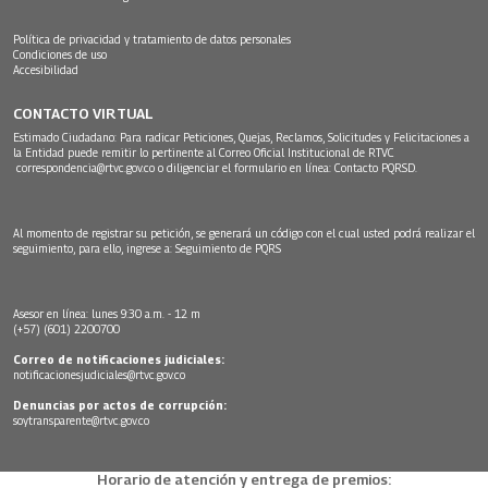
Política de privacidad y tratamiento de datos personales
Condiciones de uso
Accesibilidad
CONTACTO VIRTUAL
Estimado Ciudadano: Para radicar Peticiones, Quejas, Reclamos, Solicitudes y Felicitaciones a
la Entidad puede remitir lo pertinente al Correo Oficial Institucional de RTVC
correspondencia@rtvc.gov.co
o diligenciar el formulario en línea:
Contacto PQRSD.
Al momento de registrar su petición, se generará un código con el cual usted podrá realizar el
seguimiento, para ello, ingrese a:
Seguimiento de PQRS
Asesor en línea: lunes 9:30 a.m. - 12 m
(+57) (601) 2200700
Correo de notificaciones judiciales:
notificacionesjudiciales@rtvc.gov.co
Denuncias por actos de corrupción:
soytransparente@rtvc.gov.co
Horario de atención y entrega de premios: