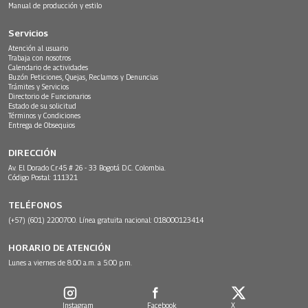
Manual de producción y estilo
Servicios
Atención al usuario
Trabaja con nosotros
Calendario de actividades
Buzón Peticiones, Quejas, Reclamos y Denuncias
Trámites y Servicios
Directorio de Funcionarios
Estado de su solicitud
Términos y Condiciones
Entrega de Obsequios
DIRECCIÓN
Av. El Dorado Cr.45 # 26 - 33 Bogotá D.C. Colombia.
Código Postal: 111321
TELÉFONOS
(+57) (601) 2200700. Línea gratuita nacional: 018000123414
HORARIO DE ATENCIÓN
Lunes a viernes de 8:00 a.m. a 5:00 p.m.
Instagram
Facebook
X