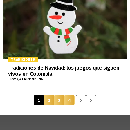
TRADICIONES
Tradiciones de Navidad: los juegos que siguen
vivos en Colombia
Jueves, 4 Diciembre , 2025
1
2
3
4
Página actual
Página
Página
Página