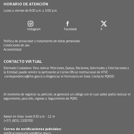
HORARIO DE ATENCIÓN
Lunes a viernes de 8:00 a.m. a 5:00 p.m.
Instagram
Facebook
X
Política de privacidad y tratamiento de datos personales
Condiciones de uso
Accesibilidad
CONTACTO VIRTUAL
Estimado Ciudadano: Para radicar Peticiones, Quejas, Reclamos, Solicitudes y Felicitaciones a
la Entidad puede remitir lo pertinente al Correo Oficial Institucional de RTVC
correspondencia@rtvc.gov.co
o diligenciar el formulario en línea:
Contacto PQRSD.
Al momento de registrar su petición, se generará un código con el cual usted podrá realizar el
seguimiento, para ello, ingrese a:
Seguimiento de PQRS
Asesor en línea: lunes 9:30 a.m. - 12 m
(+57) (601) 2200700
Correo de notificaciones judiciales:
notificacionesjudiciales@rtvc.gov.co