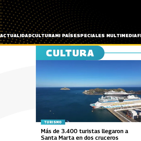
Pasar al contenido principal
ACTUALIDAD
CULTURA
MI PAÍS
ESPECIALES MULTIMEDIA
F
CULTURA
TURISMO
Más de 3.400 turistas llegaron a
Santa Marta en dos cruceros