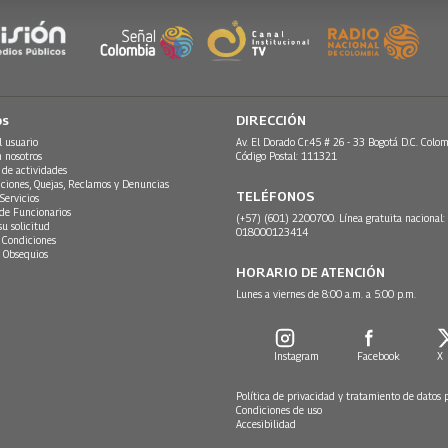
os
DIRECCIÓN
l usuario
Av. El Dorado Cr.45 # 26 - 33 Bogotá D.C. Colom
n nosotros
Código Postal: 111321
 de actividades
ciones, Quejas, Reclamos y Denuncias
TELÉFONOS
Servicios
 de Funcionarios
(+57) (601) 2200700. Línea gratuita nacional:
su solicitud
018000123414
 Condiciones
 Obsequios
HORARIO DE ATENCIÓN
Lunes a viernes de 8:00 a.m. a 5:00 p.m.
Instagram
Facebook
X
Política de privacidad y tratamiento de datos 
Condiciones de uso
Accesibilidad