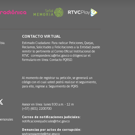
CONTACTO VIRTUAL
bia.
Estimado Ciudadano: Para radicar Peticiones, Quejas,
Reclamos, Solicitudes y Felicitaciones a la Entidad puede
remitir lo pertinente al Correo Oficial Institucional de
RTVC
correspondencia@rtvc.gov.co
o diligenciar el
formulario en línea:
Contacto PQRSD.
Al momento de registrar su petición, se generará un
código con el cual usted podrá realizar el seguimiento,
para ello, ingrese a:
Seguimiento de PQRS
Asesor en línea: lunes 9:30 a.m. - 12 m
(+57) (601) 2200700
Correo de notificaciones judiciales:
personales
notificacionesjudiciales@rtvc.gov.co
Denuncias por actos de corrupción:
soytransparente@rtvc.gov.co