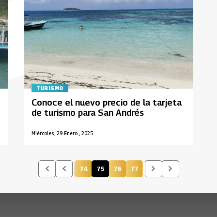
TURISMO
Conoce el nuevo precio de la tarjeta
de turismo para San Andrés
Miércoles, 29 Enero , 2025
74
75
76
77
Página
Página actual
Página
Página