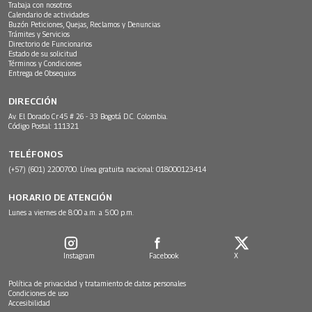
Trabaja con nosotros
Calendario de actividades
Buzón Peticiones, Quejas, Reclamos y Denuncias
Trámites y Servicios
Directorio de Funcionarios
Estado de su solicitud
Términos y Condiciones
Entrega de Obsequios
DIRECCIÓN
Av. El Dorado Cr.45 # 26 - 33 Bogotá D.C. Colombia.
Código Postal: 111321
TELÉFONOS
(+57) (601) 2200700. Línea gratuita nacional: 018000123414
HORARIO DE ATENCIÓN
Lunes a viernes de 8:00 a.m. a 5:00 p.m.
Instagram
Facebook
X
Política de privacidad y tratamiento de datos personales
Condiciones de uso
Accesibilidad