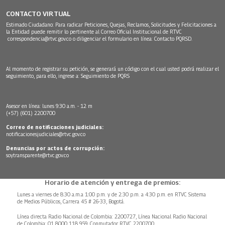
CONTACTO VIRTUAL
Estimado Ciudadano: Para radicar Peticiones, Quejas, Reclamos, Solicitudes y Felicitaciones a
la Entidad puede remitir lo pertinente al Correo Oficial Institucional de RTVC
correspondencia@rtvc.gov.co
o diligenciar el formulario en línea:
Contacto PQRSD.
Al momento de registrar su petición, se generará un código con el cual usted podrá realizar el
seguimiento, para ello, ingrese a:
Seguimiento de PQRS
Asesor en línea: lunes 9:30 a.m. - 12 m
(+57) (601) 2200700
Correo de notificaciones judiciales:
notificacionesjudiciales@rtvc.gov.co
Denuncias por actos de corrupción:
soytransparente@rtvc.gov.co
Horario de atención y entrega de premios:
Lunes a viernes de 8:30 a.m.a 1:00 p.m. y de 2:30 p.m. a 4:30 p.m. en RTVC Sistema
de Medios Públicos, Carrera 45 # 26-33, Bogotá.
Línea directa Radio Nacional de Colombia: 2200727, Línea Nacional Radio Nacional
de Colombia: 01 8000 118 959. Conmutador RTVC 2200700