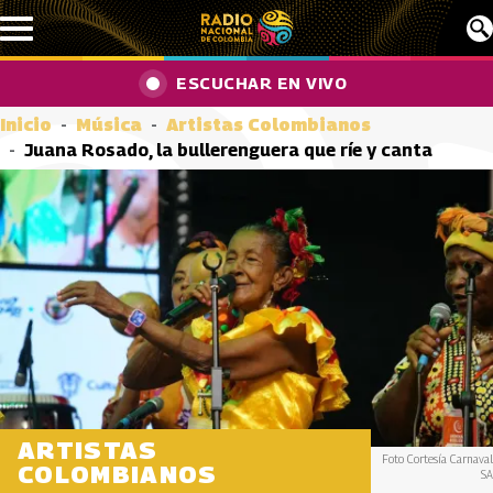
Pasar al contenido principal
ESCUCHAR EN VIVO
Inicio
Música
Artistas Colombianos
Juana Rosado, la bullerenguera que ríe y canta
ARTISTAS
Foto Cortesía Carnaval
COLOMBIANOS
SA