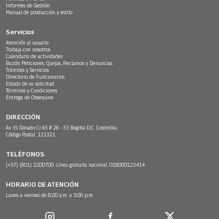
Informes de Gestión
Manual de producción y estilo
Servicios
Atención al usuario
Trabaja con nosotros
Calendario de actividades
Buzón Peticiones, Quejas, Reclamos y Denuncias
Trámites y Servicios
Directorio de Funcionarios
Estado de su solicitud
Términos y Condiciones
Entrega de Obsequios
DIRECCIÓN
Av. El Dorado Cr.45 # 26 - 33 Bogotá D.C. Colombia.
Código Postal: 111321
TELÉFONOS
(+57) (601) 2200700. Línea gratuita nacional: 018000123414
HORARIO DE ATENCIÓN
Lunes a viernes de 8:00 a.m. a 5:00 p.m.