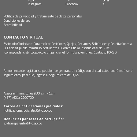
Instagram
Facebook
X
Política de privacidad y tratamiento de datos personales
Condiciones de uso
Accesibilidad
CONTACTO VIRTUAL
Estimado Ciudadano: Para radicar Peticiones, Quejas, Reclamos, Solicitudes y Felicitaciones a
la Entidad puede remitir lo pertinente al Correo Oficial Institucional de RTVC
correspondencia@rtvc.gov.co
o diligenciar el formulario en línea:
Contacto PQRSD.
Al momento de registrar su petición, se generará un código con el cual usted podrá realizar el
seguimiento, para ello, ingrese a:
Seguimiento de PQRS
Asesor en línea: lunes 9:30 a.m. - 12 m
(+57) (601) 2200700
Correo de notificaciones judiciales:
notificacionesjudiciales@rtvc.gov.co
Denuncias por actos de corrupción:
soytransparente@rtvc.gov.co