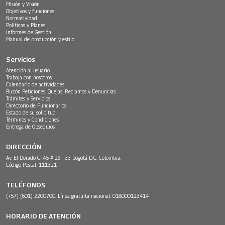
Misión y Visión
Objetivos y funciones
Normatividad
Políticas y Planes
Informes de Gestión
Manual de producción y estilo
Servicios
Atención al usuario
Trabaja con nosotros
Calendario de actividades
Buzón Peticiones, Quejas, Reclamos y Denuncias
Trámites y Servicios
Directorio de Funcionarios
Estado de su solicitud
Términos y Condiciones
Entrega de Obsequios
DIRECCIÓN
Av. El Dorado Cr.45 # 26 - 33 Bogotá D.C. Colombia.
Código Postal: 111321
TELÉFONOS
(+57) (601) 2200700. Línea gratuita nacional: 018000123414
HORARIO DE ATENCIÓN