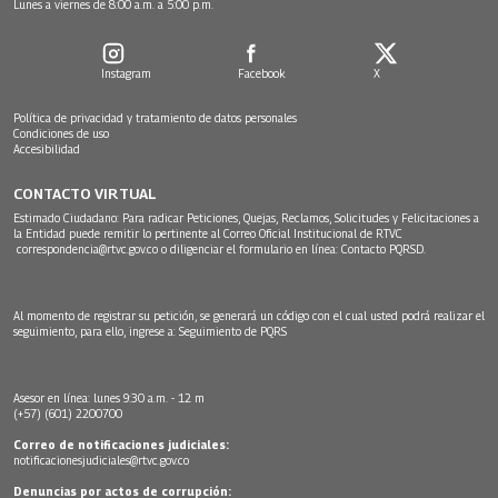
Lunes a viernes de 8:00 a.m. a 5:00 p.m.
Instagram
Facebook
X
Política de privacidad y tratamiento de datos personales
Condiciones de uso
Accesibilidad
CONTACTO VIRTUAL
Estimado Ciudadano: Para radicar Peticiones, Quejas, Reclamos, Solicitudes y Felicitaciones a
la Entidad puede remitir lo pertinente al Correo Oficial Institucional de RTVC
correspondencia@rtvc.gov.co
o diligenciar el formulario en línea:
Contacto PQRSD.
Al momento de registrar su petición, se generará un código con el cual usted podrá realizar el
seguimiento, para ello, ingrese a:
Seguimiento de PQRS
Asesor en línea: lunes 9:30 a.m. - 12 m
(+57) (601) 2200700
Correo de notificaciones judiciales:
notificacionesjudiciales@rtvc.gov.co
Denuncias por actos de corrupción: