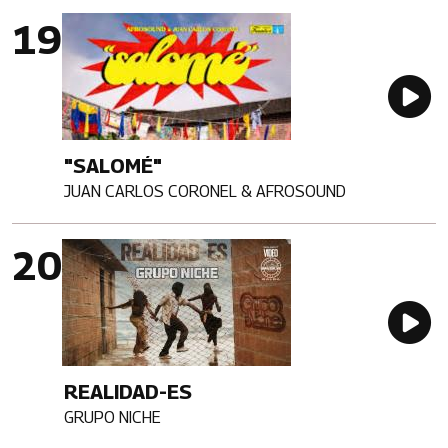
Imagen portada
Au
"SALOMÉ"
JUAN CARLOS CORONEL & AFROSOUND
Artista
Imagen portada
Au
REALIDAD-ES
GRUPO NICHE
Artista