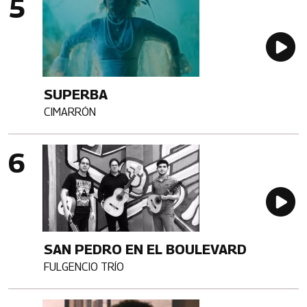
Au
SUPERBA
CIMARRÓN
Artista
Imagen portada
Au
SAN PEDRO EN EL BOULEVARD
FULGENCIO TRÍO
Artista
Imagen portada