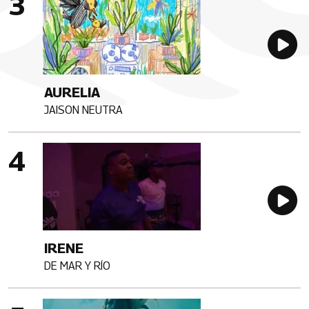
Au
AURELIA
JAISON NEUTRA
Artista
Imagen portada
Au
IRENE
DE MAR Y RÍO
Artista
Imagen portada