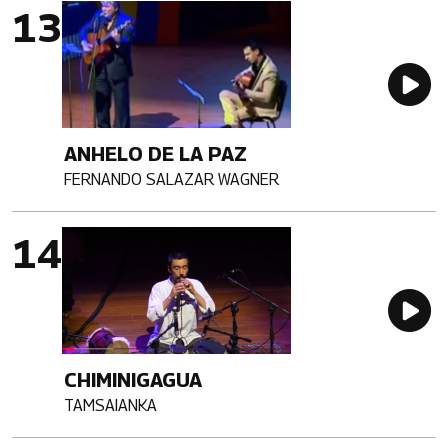
Imagen portada
Au
ANHELO DE LA PAZ
FERNANDO SALAZAR WAGNER
Artista
Imagen portada
Au
CHIMINIGAGUA
TAMSAIANKA
Artista