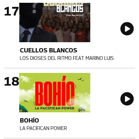
Imagen portada
Au
CUELLOS BLANCOS
LOS DIOSES DEL RITMO FEAT. MARINO LUIS
Artista
Imagen portada
Au
BOHÍO
LA PACIFICAN POWER
Artista