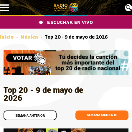
Pasar al contenido principal
ESCUCHAR EN VIVO
Inicio
Música
Top 20 - 9 de mayo de 2026
Top 20 - 9 de mayo de
2026
SEMANA SIGUIENTE
SEMANA ANTERIOR
Canciones
Imagen portada