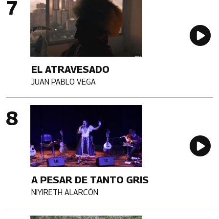
Au
EL ATRAVESADO
JUAN PABLO VEGA
Artista
Imagen portada
Au
A PESAR DE TANTO GRIS
NIYIRETH ALARCÓN
Artista