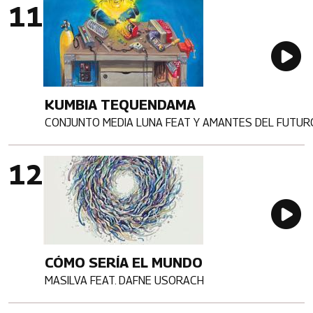
Imagen portada
Au
KUMBIA TEQUENDAMA
CONJUNTO MEDIA LUNA FEAT Y AMANTES DEL FUTUR
Artista
Imagen portada
Au
CÓMO SERÍA EL MUNDO
MASILVA FEAT. DAFNE USORACH
Artista