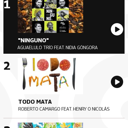
Au
"NINGUNO"
AGUAELULO TRÍO FEAT. NIDIA GÓNGORA
Artista
Imagen portada
Au
TODO MATA
ROBERTO CAMARGO FEAT. HENRY O NICOLÁS
Artista
Imagen portada