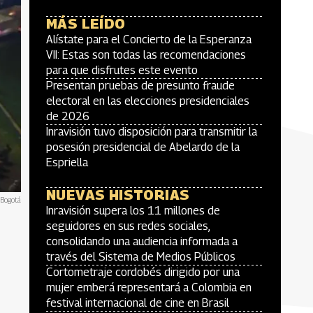
MÁS LEÍDO
Alístate para el Concierto de la Esperanza
VII: Estas son todas las recomendaciones
para que disfrutes este evento
Presentan pruebas de presunto fraude
electoral en las elecciones presidenciales
de 2026
Inravisión tuvo disposición para transmitir la
posesión presidencial de Abelardo de la
Espriella
NUEVAS HISTORIAS
 Bogotá
Inravisión supera los 11 millones de
seguidores en sus redes sociales,
consolidando una audiencia informada a
través del Sistema de Medios Públicos
Cortometraje cordobés dirigido por una
mujer emberá representará a Colombia en
festival internacional de cine en Brasil