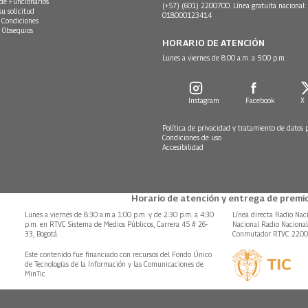
 de Funcionarios
(+57) (601) 2200700. Línea gratuita nacional:
su solicitud
018000123414
 Condiciones
 Obsequios
HORARIO DE ATENCIÓN
Lunes a viernes de 8:00 a.m. a 5:00 p.m.
Instagram
Facebook
X
Política de privacidad y tratamiento de datos 
Condiciones de uso
Accesibilidad
Horario de atención y entrega de premio
Lunes a viernes de 8:30 a.m.a 1:00 p.m. y de 2:30 p.m. a 4:30
Línea directa Radio Nac
p.m. en RTVC Sistema de Medios Públicos, Carrera 45 # 26-
Nacional Radio Naciona
33, Bogotá.
Conmutador RTVC 220
Este contenido fue financiado con recursos del Fondo Único
de Tecnologías de la Información y las Comunicaciones de
MinTic.