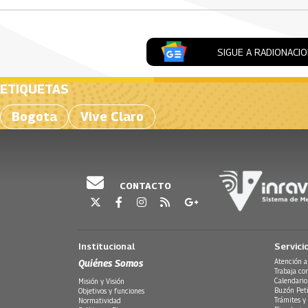
SIGUE A RADIONACI
ETIQUETAS
Bogota
Vive Claro
CONTACTO
Institucional
Servici
Quiénes Somos
Atención a
Trabaja co
Calendario
Misión y Visión
Buzón Peti
Objetivos y funciones
Trámites y 
Normatividad