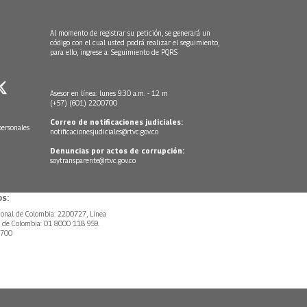
Al momento de registrar su petición, se generará un
código con el cual usted podrá realizar el seguimiento,
para ello, ingrese a:
Seguimiento de PQRS
Asesor en línea: lunes 9:30 a.m. - 12 m
(+57) (601) 2200700
Correo de notificaciones judiciales:
personales
notificacionesjudiciales@rtvc.gov.co
Denuncias por actos de corrupción:
soytransparente@rtvc.gov.co
s:
ional de Colombia: 2200727, Línea
l de Colombia: 01 8000 118 959.
0700