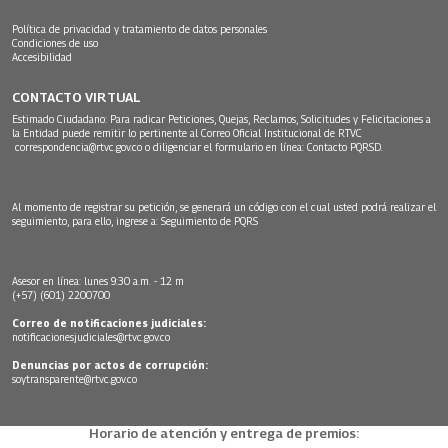
Política de privacidad y tratamiento de datos personales
Condiciones de uso
Accesibilidad
CONTACTO VIRTUAL
Estimado Ciudadano: Para radicar Peticiones, Quejas, Reclamos, Solicitudes y Felicitaciones a
la Entidad puede remitir lo pertinente al Correo Oficial Institucional de RTVC
correspondencia@rtvc.gov.co
o diligenciar el formulario en línea:
Contacto PQRSD.
Al momento de registrar su petición, se generará un código con el cual usted podrá realizar el
seguimiento, para ello, ingrese a:
Seguimiento de PQRS
Asesor en línea: lunes 9:30 a.m. - 12 m
(+57) (601) 2200700
Correo de notificaciones judiciales:
notificacionesjudiciales@rtvc.gov.co
Denuncias por actos de corrupción:
soytransparente@rtvc.gov.co
Horario de atención y entrega de premios: