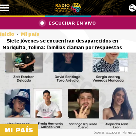
Pasar al contenido principal
ESCUCHAR EN VIVO
Inicio
Mi país
Siete jóvenes se encuentran desaparecidos en
Mariquita, Tolima: familias claman por respuestas
MI PAÍS
Jóvenes buscados en Mariquita.