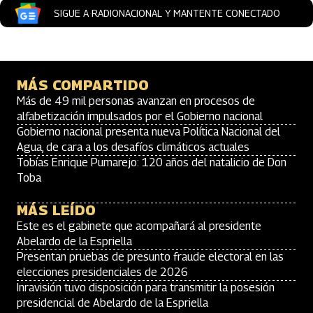
SIGUE A RADIONACIONAL Y MANTENTE CONECTADO
MÁS COMPARTIDO
Más de 49 mil personas avanzan en procesos de
alfabetización impulsados por el Gobierno nacional
Gobierno nacional presenta nueva Política Nacional del
Agua, de cara a los desafíos climáticos actuales
Tobías Enrique Pumarejo: 120 años del natalicio de Don
Toba
MÁS LEÍDO
Este es el gabinete que acompañará al presidente
Abelardo de la Espriella
Presentan pruebas de presunto fraude electoral en las
elecciones presidenciales de 2026
Inravisión tuvo disposición para transmitir la posesión
presidencial de Abelardo de la Espriella