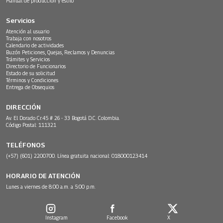
Manual de producción y estilo
Servicios
Atención al usuario
Trabaja con nosotros
Calendario de actividades
Buzón Peticiones, Quejas, Reclamos y Denuncias
Trámites y Servicios
Directorio de Funcionarios
Estado de su solicitud
Términos y Condiciones
Entrega de Obsequios
DIRECCIÓN
Av. El Dorado Cr.45 # 26 - 33 Bogotá D.C. Colombia.
Código Postal: 111321
TELÉFONOS
(+57) (601) 2200700. Línea gratuita nacional: 018000123414
HORARIO DE ATENCIÓN
Lunes a viernes de 8:00 a.m. a 5:00 p.m.
Instagram
Facebook
X