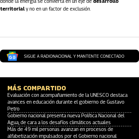
donde la energía se convierta en un eje de
desarrollo
territorial
y no en un factor de exclusión.
Artículos Player
SIGUE A RADIONACIONAL Y MANTENTE CONECTADO
MÁS COMPARTIDO
Evaluación con acompañamiento de la UNESCO destaca
avances en educación durante el gobierno de Gustavo
Petro
Gobierno nacional presenta nueva Política Nacional del
Agua, de cara a los desafíos climáticos actuales
Más de 49 mil personas avanzan en procesos de
alfabetización impulsados por el Gobierno nacional