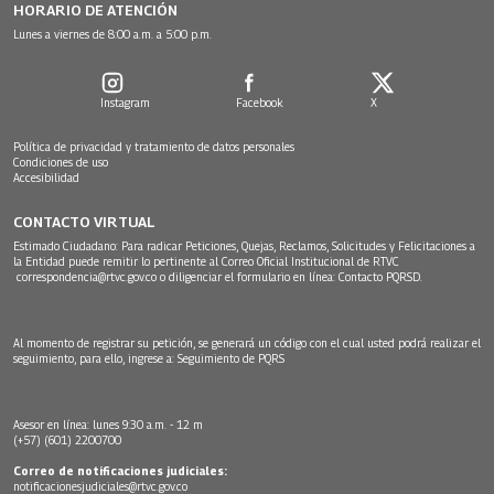
HORARIO DE ATENCIÓN
Lunes a viernes de 8:00 a.m. a 5:00 p.m.
Instagram
Facebook
X
Política de privacidad y tratamiento de datos personales
Condiciones de uso
Accesibilidad
CONTACTO VIRTUAL
Estimado Ciudadano: Para radicar Peticiones, Quejas, Reclamos, Solicitudes y Felicitaciones a
la Entidad puede remitir lo pertinente al Correo Oficial Institucional de RTVC
correspondencia@rtvc.gov.co
o diligenciar el formulario en línea:
Contacto PQRSD.
Al momento de registrar su petición, se generará un código con el cual usted podrá realizar el
seguimiento, para ello, ingrese a:
Seguimiento de PQRS
Asesor en línea: lunes 9:30 a.m. - 12 m
(+57) (601) 2200700
Correo de notificaciones judiciales:
notificacionesjudiciales@rtvc.gov.co