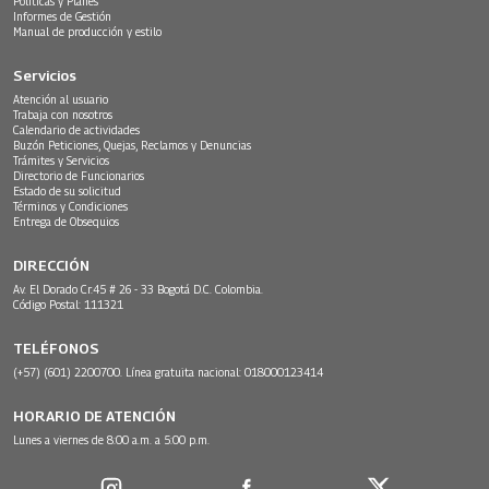
Políticas y Planes
Informes de Gestión
Manual de producción y estilo
Servicios
Atención al usuario
Trabaja con nosotros
Calendario de actividades
Buzón Peticiones, Quejas, Reclamos y Denuncias
Trámites y Servicios
Directorio de Funcionarios
Estado de su solicitud
Términos y Condiciones
Entrega de Obsequios
DIRECCIÓN
Av. El Dorado Cr.45 # 26 - 33 Bogotá D.C. Colombia.
Código Postal: 111321
TELÉFONOS
(+57) (601) 2200700. Línea gratuita nacional: 018000123414
HORARIO DE ATENCIÓN
Lunes a viernes de 8:00 a.m. a 5:00 p.m.