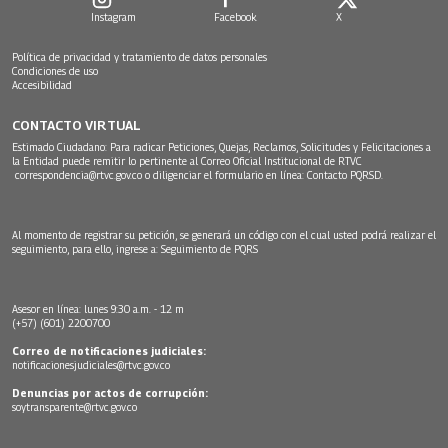
Instagram
Facebook
X
Política de privacidad y tratamiento de datos personales
Condiciones de uso
Accesibilidad
CONTACTO VIRTUAL
Estimado Ciudadano: Para radicar Peticiones, Quejas, Reclamos, Solicitudes y Felicitaciones a
la Entidad puede remitir lo pertinente al Correo Oficial Institucional de RTVC
correspondencia@rtvc.gov.co
o diligenciar el formulario en línea:
Contacto PQRSD.
Al momento de registrar su petición, se generará un código con el cual usted podrá realizar el
seguimiento, para ello, ingrese a:
Seguimiento de PQRS
Asesor en línea: lunes 9:30 a.m. - 12 m
(+57) (601) 2200700
Correo de notificaciones judiciales:
notificacionesjudiciales@rtvc.gov.co
Denuncias por actos de corrupción:
soytransparente@rtvc.gov.co