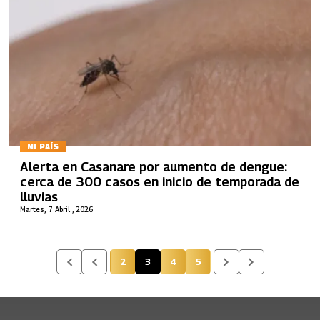
MI PAÍS
Alerta en Casanare por aumento de dengue:
cerca de 300 casos en inicio de temporada de
lluvias
Martes, 7 Abril , 2026
2
3
4
5
Página
Página actual
Página
Página