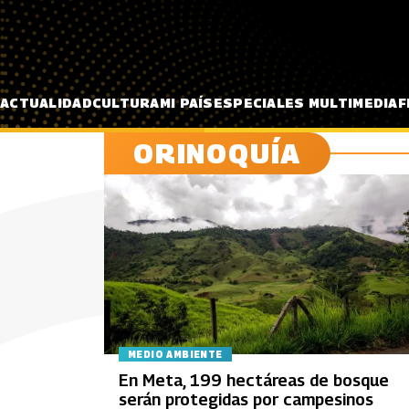
Pasar al contenido principal
ACTUALIDAD
CULTURA
MI PAÍS
ESPECIALES MULTIMEDIA
F
ORINOQUÍA
MEDIO AMBIENTE
En Meta, 199 hectáreas de bosque
serán protegidas por campesinos