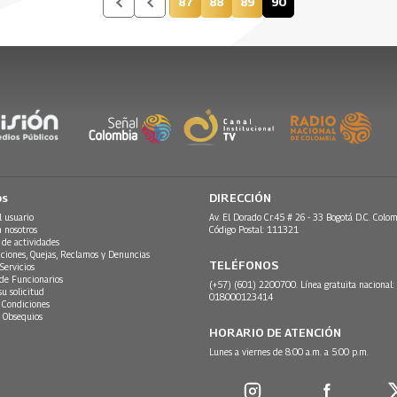
87
88
89
90
Página
Página
Página
Página actual
os
DIRECCIÓN
l usuario
Av. El Dorado Cr.45 # 26 - 33 Bogotá D.C. Colom
n nosotros
Código Postal: 111321
 de actividades
ciones, Quejas, Reclamos y Denuncias
TELÉFONOS
Servicios
 de Funcionarios
(+57) (601) 2200700. Línea gratuita nacional:
su solicitud
018000123414
 Condiciones
 Obsequios
HORARIO DE ATENCIÓN
Lunes a viernes de 8:00 a.m. a 5:00 p.m.