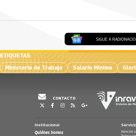
Artículos Player
SIGUE A RADIONACI
ETIQUETAS
Ministerio de Trabajo
Salario Minimo
Glor
CONTACTO
Institucional
Servici
Quiénes Somos
Atención a
Trabaja co