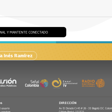
ONAL Y MANTENTE CONECTADO
ia Inés Ramírez
os
DIRECCIÓN
l usuario
Av. El Dorado Cr.45 # 26 - 33 Bogotá D.C. Colom
n nosotros
Código Postal: 111321