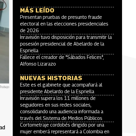
MÁS LEÍDO
Presentan pruebas de presunto fraude
electoral en las elecciones presidenciales
de 2026
Inravisión tuvo disposición para transmitir la
posesión presidencial de Abelardo de la
Espriella
Fallece el creador de "Sábados Felices",
Alfonso Lizarazo
NUEVAS HISTORIAS
Este es el gabinete que acompañará al
Trabajo
presidente Abelardo de la Espriella
Inravisión supera los 11 millones de
seguidores en sus redes sociales,
consolidando una audiencia informada a
través del Sistema de Medios Públicos
Cortometraje cordobés dirigido por una
dad
mujer emberá representará a Colombia en