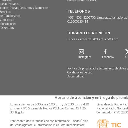
 de actividades
ciones, Quejas, Reclamos y Denuncias
TELÉFONOS
Servicios
 de Funcionarios
(+57) (601) 2200700. Línea gratuita nacional:
su solicitud
018000123414
 Condiciones
 Obsequios
HORARIO DE ATENCIÓN
Lunes a viernes de 8:00 a.m. a 5:00 p.m.
Instagram
Facebook
X
Política de privacidad y tratamiento de datos 
Condiciones de uso
Accesibilidad
Horario de atención y entrega de premio
Lunes a viernes de 8:30 a.m.a 1:00 p.m. y de 2:30 p.m. a 4:30
Línea directa Radio Nac
p.m. en RTVC Sistema de Medios Públicos, Carrera 45 # 26-
Nacional Radio Naciona
33, Bogotá.
Conmutador RTVC 220
Este contenido fue financiado con recursos del Fondo Único
de Tecnologías de la Información y las Comunicaciones de