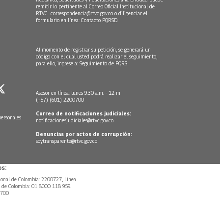
remitir lo pertinente al Correo Oficial Institucional de
RTVC
correspondencia@rtvc.gov.co
o diligenciar el
formulario en línea:
Contacto PQRSD.
Al momento de registrar su petición, se generará un
código con el cual usted podrá realizar el seguimiento,
para ello, ingrese a:
Seguimiento de PQRS
Asesor en línea: lunes 9:30 a.m. - 12 m
(+57) (601) 2200700
Correo de notificaciones judiciales:
personales
notificacionesjudiciales@rtvc.gov.co
Denuncias por actos de corrupción:
soytransparente@rtvc.gov.co
s:
ional de Colombia: 2200727, Línea
l de Colombia: 01 8000 118 959.
0700