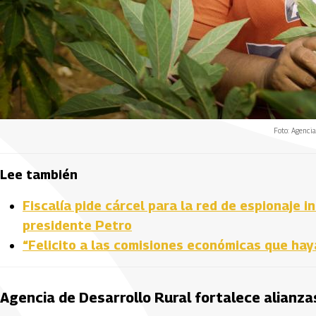
Foto: Agencia
Lee también
Fiscalía pide cárcel para la red de espionaje 
presidente Petro
“Felicito a las comisiones económicas que ha
Agencia de Desarrollo Rural fortalece alianz