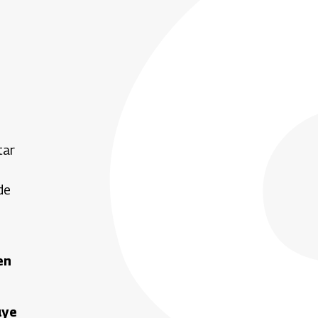
tar
de
en
uye