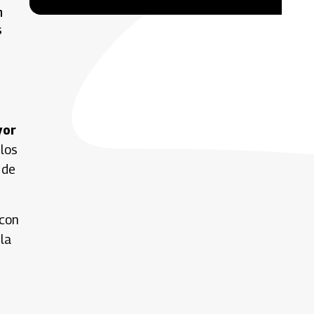
n
s
yor
 los
 de
 con
la