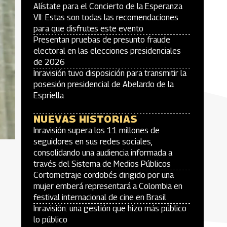
Alístate para el Concierto de la Esperanza
VII: Estas son todas las recomendaciones
para que disfrutes este evento
Presentan pruebas de presunto fraude
electoral en las elecciones presidenciales
de 2026
Inravisión tuvo disposición para transmitir la
posesión presidencial de Abelardo de la
Espriella
NUEVAS HISTORIAS
Inravisión supera los 11 millones de
seguidores en sus redes sociales,
consolidando una audiencia informada a
través del Sistema de Medios Públicos
Cortometraje cordobés dirigido por una
mujer emberá representará a Colombia en
festival internacional de cine en Brasil
Inravisión: una gestión que hizo más público
lo público