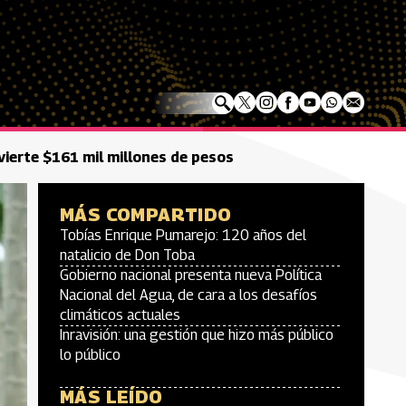
ierte $161 mil millones de pesos
MÁS COMPARTIDO
Tobías Enrique Pumarejo: 120 años del
natalicio de Don Toba
Gobierno nacional presenta nueva Política
Nacional del Agua, de cara a los desafíos
climáticos actuales
Inravisión: una gestión que hizo más público
lo público
MÁS LEÍDO