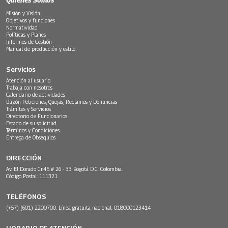
Misión y Visión
Objetivos y funciones
Normatividad
Políticas y Planes
Informes de Gestión
Manual de producción y estilo
Servicios
Atención al usuario
Trabaja con nosotros
Calendario de actividades
Buzón Peticiones, Quejas, Reclamos y Denuncias
Trámites y Servicios
Directorio de Funcionarios
Estado de su solicitud
Términos y Condiciones
Entrega de Obsequios
DIRECCIÓN
Av. El Dorado Cr.45 # 26 - 33 Bogotá D.C. Colombia.
Código Postal: 111321
TELÉFONOS
(+57) (601) 2200700. Línea gratuita nacional: 018000123414
HORARIO DE ATENCIÓN