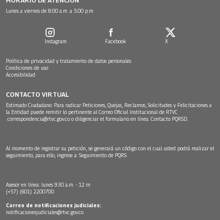
Lunes a viernes de 8:00 a.m. a 5:00 p.m.
Instagram
Facebook
X
Política de privacidad y tratamiento de datos personales
Condiciones de uso
Accesibilidad
CONTACTO VIRTUAL
Estimado Ciudadano: Para radicar Peticiones, Quejas, Reclamos, Solicitudes y Felicitaciones a
la Entidad puede remitir lo pertinente al Correo Oficial Institucional de RTVC
correspondencia@rtvc.gov.co
o diligenciar el formulario en línea:
Contacto PQRSD.
Al momento de registrar su petición, se generará un código con el cual usted podrá realizar el
seguimiento, para ello, ingrese a:
Seguimiento de PQRS
Asesor en línea: lunes 9:30 a.m. - 12 m
(+57) (601) 2200700
Correo de notificaciones judiciales:
notificacionesjudiciales@rtvc.gov.co