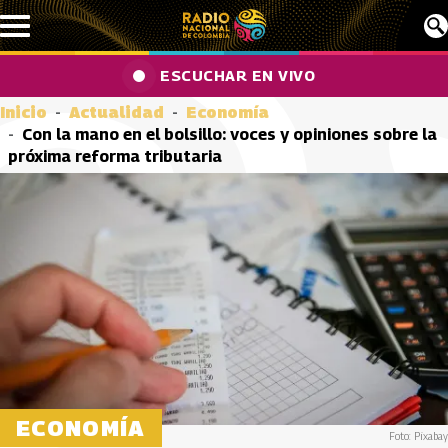
Pasar al contenido principal
ESCUCHAR EN VIVO
Inicio
Actualidad
Economía
Con la mano en el bolsillo: voces y opiniones sobre la
próxima reforma tributaria
ECONOMÍA
Foto: Pixabay