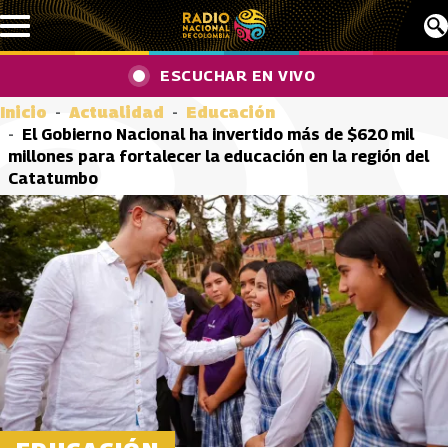
Pasar al contenido principal
ESCUCHAR EN VIVO
Inicio
Actualidad
Educación
El Gobierno Nacional ha invertido más de $620 mil
millones para fortalecer la educación en la región del
Catatumbo