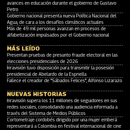
avances en educación durante el gobierno de Gustavo
Petro
Gobierno nacional presenta nueva Política Nacional del
Agua, de cara a los desafíos climáticos actuales
Más de 49 mil personas avanzan en procesos de
alfabetización impulsados por el Gobierno nacional
MÁS LEÍDO
Presentan pruebas de presunto fraude electoral en las
elecciones presidenciales de 2026
Inravisión tuvo disposición para transmitir la posesión
presidencial de Abelardo de la Espriella
Fallece el creador de "Sábados Felices", Alfonso Lizarazo
NUEVAS HISTORIAS
Inravisión supera los 11 millones de seguidores en sus
redes sociales, consolidando una audiencia informada a
través del Sistema de Medios Públicos
Cortometraje cordobés dirigido por una mujer emberá
representará a Colombia en festival internacional de cine