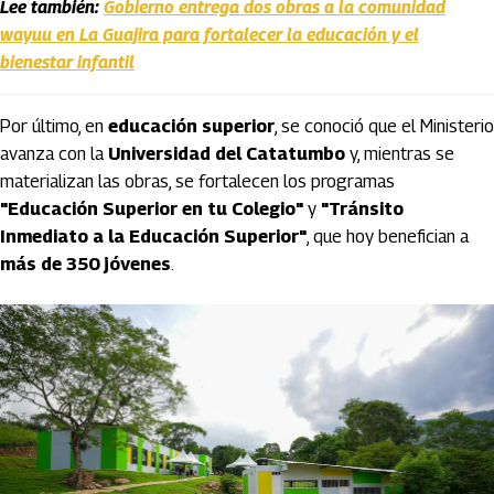
Lee también:
Gobierno entrega dos obras a la comunidad
wayuu en La Guajira para fortalecer la educación y el
bienestar infantil
Por último, en
educación superior
, se conoció que el Ministerio
avanza con la
Universidad del Catatumbo
y, mientras se
materializan las obras, se fortalecen los programas
"Educación Superior en tu Colegio"
y
"Tránsito
Inmediato a la Educación Superior"
, que hoy benefician a
más de 350 jóvenes
.