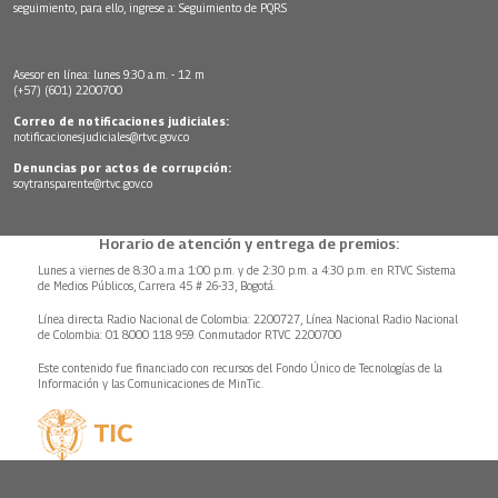
seguimiento, para ello, ingrese a:
Seguimiento de PQRS
Asesor en línea: lunes 9:30 a.m. - 12 m
(+57) (601) 2200700
Correo de notificaciones judiciales:
notificacionesjudiciales@rtvc.gov.co
Denuncias por actos de corrupción:
soytransparente@rtvc.gov.co
Horario de atención y entrega de premios:
Lunes a viernes de 8:30 a.m.a 1:00 p.m. y de 2:30 p.m. a 4:30 p.m. en RTVC Sistema
de Medios Públicos, Carrera 45 # 26-33, Bogotá.
Línea directa Radio Nacional de Colombia: 2200727, Línea Nacional Radio Nacional
de Colombia: 01 8000 118 959. Conmutador RTVC 2200700
Este contenido fue financiado con recursos del Fondo Único de Tecnologías de la
Información y las Comunicaciones de MinTic.