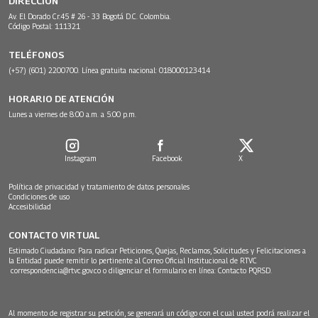
DIRECCIÓN
Av. El Dorado Cr.45 # 26 - 33 Bogotá D.C. Colombia.
Código Postal: 111321
TELÉFONOS
(+57) (601) 2200700. Línea gratuita nacional: 018000123414
HORARIO DE ATENCIÓN
Lunes a viernes de 8:00 a.m. a 5:00 p.m.
Instagram
Facebook
X
Política de privacidad y tratamiento de datos personales
Condiciones de uso
Accesibilidad
CONTACTO VIRTUAL
Estimado Ciudadano: Para radicar Peticiones, Quejas, Reclamos, Solicitudes y Felicitaciones a
la Entidad puede remitir lo pertinente al Correo Oficial Institucional de RTVC
correspondencia@rtvc.gov.co
o diligenciar el formulario en línea:
Contacto PQRSD.
Al momento de registrar su petición, se generará un código con el cual usted podrá realizar el