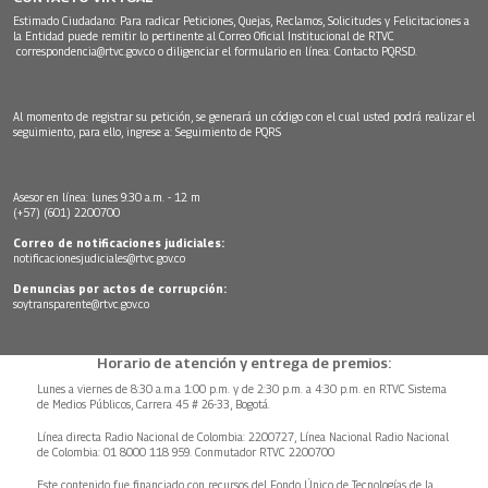
Estimado Ciudadano: Para radicar Peticiones, Quejas, Reclamos, Solicitudes y Felicitaciones a
la Entidad puede remitir lo pertinente al Correo Oficial Institucional de RTVC
correspondencia@rtvc.gov.co
o diligenciar el formulario en línea:
Contacto PQRSD.
Al momento de registrar su petición, se generará un código con el cual usted podrá realizar el
seguimiento, para ello, ingrese a:
Seguimiento de PQRS
Asesor en línea: lunes 9:30 a.m. - 12 m
(+57) (601) 2200700
Correo de notificaciones judiciales:
notificacionesjudiciales@rtvc.gov.co
Denuncias por actos de corrupción:
soytransparente@rtvc.gov.co
Horario de atención y entrega de premios:
Lunes a viernes de 8:30 a.m.a 1:00 p.m. y de 2:30 p.m. a 4:30 p.m. en RTVC Sistema
de Medios Públicos, Carrera 45 # 26-33, Bogotá.
Línea directa Radio Nacional de Colombia: 2200727, Línea Nacional Radio Nacional
de Colombia: 01 8000 118 959. Conmutador RTVC 2200700
Este contenido fue financiado con recursos del Fondo Único de Tecnologías de la