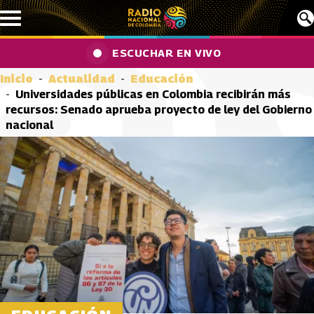
Pasar al contenido principal
ESCUCHAR EN VIVO
Inicio
Actualidad
Educación
Universidades públicas en Colombia recibirán más
recursos: Senado aprueba proyecto de ley del Gobierno
nacional