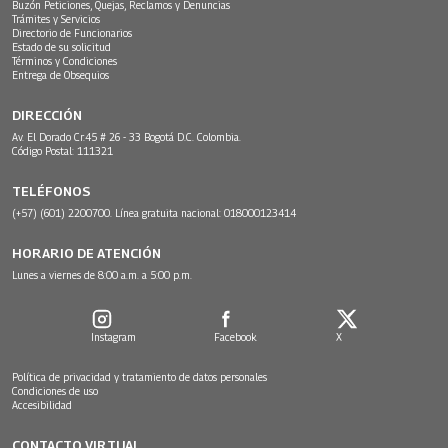
Buzón Peticiones, Quejas, Reclamos y Denuncias
Trámites y Servicios
Directorio de Funcionarios
Estado de su solicitud
Términos y Condiciones
Entrega de Obsequios
DIRECCIÓN
Av. El Dorado Cr.45 # 26 - 33 Bogotá D.C. Colombia.
Código Postal: 111321
TELÉFONOS
(+57) (601) 2200700. Línea gratuita nacional: 018000123414
HORARIO DE ATENCIÓN
Lunes a viernes de 8:00 a.m. a 5:00 p.m.
Instagram
Facebook
X
Política de privacidad y tratamiento de datos personales
Condiciones de uso
Accesibilidad
CONTACTO VIRTUAL