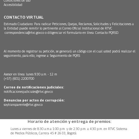
Condiciones de uso
Accesibilidad
CONTACTO VIRTUAL
Estimado Ciudadano: Para radicar Peticiones, Quejas, Reclamos, Solicitudes y Felicitaciones a
la Entidad puede remitir lo pertinente al Correo Oficial Institucional de RTVC
correspondencia@rtvc.gov.co
o diligenciar el formulario en línea:
Contacto PQRSD.
Al momento de registrar su petición, se generará un código con el cual usted podrá realizar el
seguimiento, para ello, ingrese a:
Seguimiento de PQRS
Asesor en línea: lunes 9:30 a.m. - 12 m
(+57) (601) 2200700
Correo de notificaciones judiciales:
notificacionesjudiciales@rtvc.gov.co
Denuncias por actos de corrupción:
soytransparente@rtvc.gov.co
Horario de atención y entrega de premios:
Lunes a viernes de 8:30 a.m.a 1:00 p.m. y de 2:30 p.m. a 4:30 p.m. en RTVC Sistema
de Medios Públicos, Carrera 45 # 26-33, Bogotá.