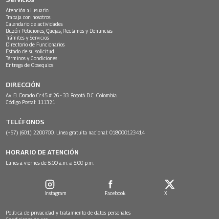
Atención al usuario
Trabaja con nosotros
Calendario de actividades
Buzón Peticiones, Quejas, Reclamos y Denuncias
Trámites y Servicios
Directorio de Funcionarios
Estado de su solicitud
Términos y Condiciones
Entrega de Obsequios
DIRECCIÓN
Av. El Dorado Cr.45 # 26 - 33 Bogotá D.C. Colombia.
Código Postal: 111321
TELÉFONOS
(+57) (601) 2200700. Línea gratuita nacional: 018000123414
HORARIO DE ATENCIÓN
Lunes a viernes de 8:00 a.m. a 5:00 p.m.
Instagram
Facebook
X
Política de privacidad y tratamiento de datos personales