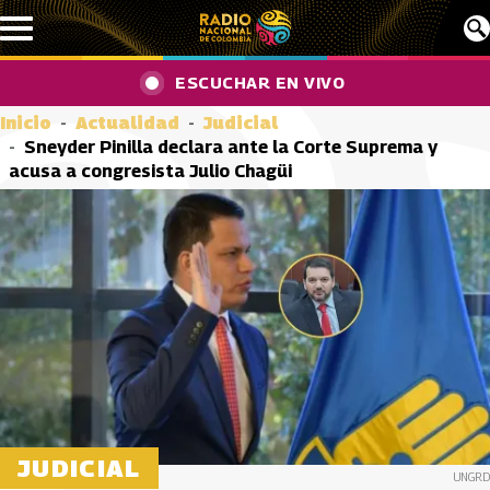
Pasar al contenido principal
ESCUCHAR EN VIVO
Inicio
Actualidad
Judicial
Sneyder Pinilla declara ante la Corte Suprema y
acusa a congresista Julio Chagüi
JUDICIAL
UNGRD