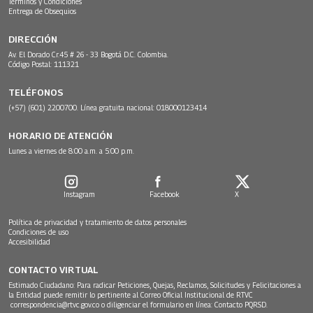
Términos y Condiciones
Entrega de Obsequios
DIRECCIÓN
Av. El Dorado Cr.45 # 26 - 33 Bogotá D.C. Colombia.
Código Postal: 111321
TELÉFONOS
(+57) (601) 2200700. Línea gratuita nacional: 018000123414
HORARIO DE ATENCIÓN
Lunes a viernes de 8:00 a.m. a 5:00 p.m.
Instagram
Facebook
X
Política de privacidad y tratamiento de datos personales
Condiciones de uso
Accesibilidad
CONTACTO VIRTUAL
Estimado Ciudadano: Para radicar Peticiones, Quejas, Reclamos, Solicitudes y Felicitaciones a
la Entidad puede remitir lo pertinente al Correo Oficial Institucional de RTVC
correspondencia@rtvc.gov.co
o diligenciar el formulario en línea:
Contacto PQRSD.