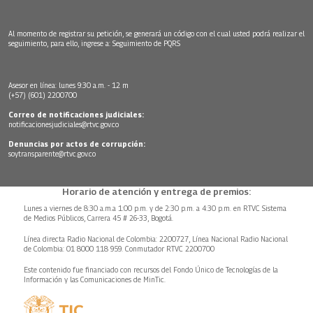
Al momento de registrar su petición, se generará un código con el cual usted podrá realizar el
seguimiento, para ello, ingrese a:
Seguimiento de PQRS
Asesor en línea: lunes 9:30 a.m. - 12 m
(+57) (601) 2200700
Correo de notificaciones judiciales:
notificacionesjudiciales@rtvc.gov.co
Denuncias por actos de corrupción:
soytransparente@rtvc.gov.co
Horario de atención y entrega de premios:
Lunes a viernes de 8:30 a.m.a 1:00 p.m. y de 2:30 p.m. a 4:30 p.m. en RTVC Sistema
de Medios Públicos, Carrera 45 # 26-33, Bogotá.
Línea directa Radio Nacional de Colombia: 2200727, Línea Nacional Radio Nacional
de Colombia: 01 8000 118 959. Conmutador RTVC 2200700
Este contenido fue financiado con recursos del Fondo Único de Tecnologías de la
Información y las Comunicaciones de MinTic.