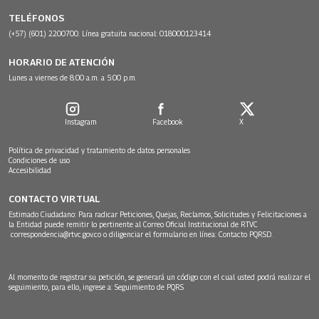
TELÉFONOS
(+57) (601) 2200700. Línea gratuita nacional: 018000123414
HORARIO DE ATENCIÓN
Lunes a viernes de 8:00 a.m. a 5:00 p.m.
Instagram
Facebook
X
Política de privacidad y tratamiento de datos personales
Condiciones de uso
Accesibilidad
CONTACTO VIRTUAL
Estimado Ciudadano: Para radicar Peticiones, Quejas, Reclamos, Solicitudes y Felicitaciones a
la Entidad puede remitir lo pertinente al Correo Oficial Institucional de RTVC
correspondencia@rtvc.gov.co
o diligenciar el formulario en línea:
Contacto PQRSD.
Al momento de registrar su petición, se generará un código con el cual usted podrá realizar el
seguimiento, para ello, ingrese a:
Seguimiento de PQRS