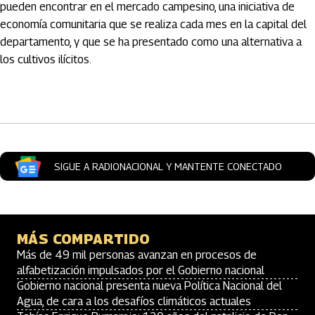
pueden encontrar en el mercado campesino, una iniciativa de
economía comunitaria que se realiza cada mes en la capital del
departamento, y que se ha presentado como una alternativa a
los cultivos ilícitos.
Artículos Player
SIGUE A RADIONACIONAL Y MANTENTE CONECTADO
MÁS COMPARTIDO
Más de 49 mil personas avanzan en procesos de
alfabetización impulsados por el Gobierno nacional
Gobierno nacional presenta nueva Política Nacional del
Agua, de cara a los desafíos climáticos actuales