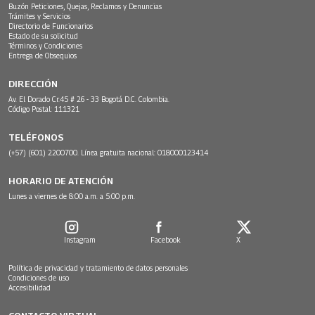
Buzón Peticiones, Quejas, Reclamos y Denuncias
Trámites y Servicios
Directorio de Funcionarios
Estado de su solicitud
Términos y Condiciones
Entrega de Obsequios
DIRECCIÓN
Av. El Dorado Cr.45 # 26 - 33 Bogotá D.C. Colombia.
Código Postal: 111321
TELÉFONOS
(+57) (601) 2200700. Línea gratuita nacional: 018000123414
HORARIO DE ATENCIÓN
Lunes a viernes de 8:00 a.m. a 5:00 p.m.
Instagram
Facebook
X
Política de privacidad y tratamiento de datos personales
Condiciones de uso
Accesibilidad