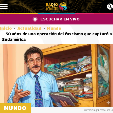
Pasar al contenido principal
ESCUCHAR EN VIVO
Inicio
Actualidad
Mundo
50 años de una operación del fascismo que capturó a
Sudamérica
MUNDO
Ilustración generada por IA