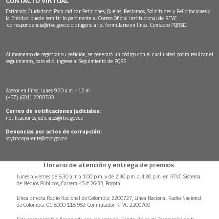
CONTACTO VIRTUAL
Estimado Ciudadano: Para radicar Peticiones, Quejas, Reclamos, Solicitudes y Felicitaciones a
la Entidad puede remitir lo pertinente al Correo Oficial Institucional de RTVC
correspondencia@rtvc.gov.co
o diligenciar el formulario en línea:
Contacto PQRSD.
Al momento de registrar su petición, se generará un código con el cual usted podrá realizar el
seguimiento, para ello, ingrese a:
Seguimiento de PQRS
Asesor en línea: lunes 9:30 a.m. - 12 m
(+57) (601) 2200700
Correo de notificaciones judiciales:
notificacionesjudiciales@rtvc.gov.co
Denuncias por actos de corrupción:
soytransparente@rtvc.gov.co
Horario de atención y entrega de premios:
Lunes a viernes de 8:30 a.m.a 1:00 p.m. y de 2:30 p.m. a 4:30 p.m. en RTVC Sistema
de Medios Públicos, Carrera 45 # 26-33, Bogotá.
Línea directa Radio Nacional de Colombia: 2200727, Línea Nacional Radio Nacional
de Colombia: 01 8000 118 959. Conmutador RTVC 2200700