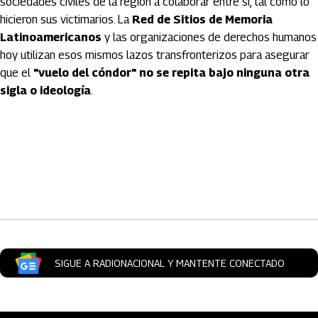
sociedades civiles de la región a colaborar entre sí, tal como lo
hicieron sus victimarios. La
Red de Sitios de Memoria
Latinoamericanos
y las organizaciones de derechos humanos
hoy utilizan esos mismos lazos transfronterizos para asegurar
que el
"vuelo del cóndor" no se repita bajo ninguna otra
sigla o ideología
.
Artículos Player
SIGUE A RADIONACIONAL Y MANTENTE CONECTADO