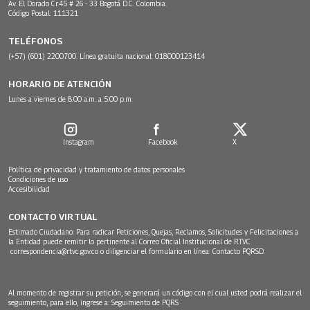
Av. El Dorado Cr.45 # 26 - 33 Bogotá D.C. Colombia.
Código Postal: 111321
TELÉFONOS
(+57) (601) 2200700. Línea gratuita nacional: 018000123414
HORARIO DE ATENCIÓN
Lunes a viernes de 8:00 a.m. a 5:00 p.m.
Instagram
Facebook
X
Política de privacidad y tratamiento de datos personales
Condiciones de uso
Accesibilidad
CONTACTO VIRTUAL
Estimado Ciudadano: Para radicar Peticiones, Quejas, Reclamos, Solicitudes y Felicitaciones a
la Entidad puede remitir lo pertinente al Correo Oficial Institucional de RTVC
correspondencia@rtvc.gov.co
o diligenciar el formulario en línea:
Contacto PQRSD.
Al momento de registrar su petición, se generará un código con el cual usted podrá realizar el
seguimiento, para ello, ingrese a:
Seguimiento de PQRS