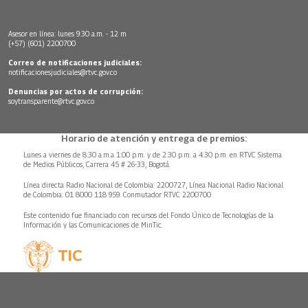
Asesor en línea: lunes 9:30 a.m. - 12 m
(+57) (601) 2200700
Correo de notificaciones judiciales:
notificacionesjudiciales@rtvc.gov.co
Denuncias por actos de corrupción:
soytransparente@rtvc.gov.co
Horario de atención y entrega de premios:
Lunes a viernes de 8:30 a.m.a 1:00 p.m. y de 2:30 p.m. a 4:30 p.m. en RTVC Sistema
de Medios Públicos, Carrera 45 # 26-33, Bogotá.
Línea directa Radio Nacional de Colombia: 2200727, Línea Nacional Radio Nacional
de Colombia: 01 8000 118 959. Conmutador RTVC 2200700
Este contenido fue financiado con recursos del Fondo Único de Tecnologías de la
Información y las Comunicaciones de MinTic.