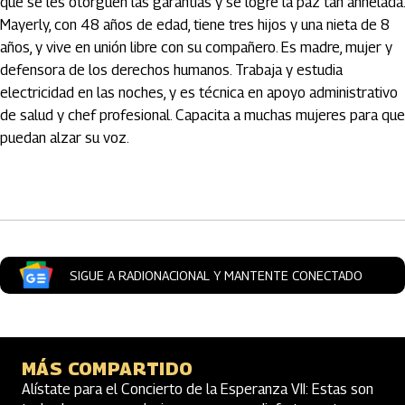
que se les otorguen las garantías y se logre la paz tan anhelada.
Mayerly, con 48 años de edad, tiene tres hijos y una nieta de 8
años, y vive en unión libre con su compañero. Es madre, mujer y
defensora de los derechos humanos. Trabaja y estudia
electricidad en las noches, y es técnica en apoyo administrativo
de salud y chef profesional. Capacita a muchas mujeres para que
puedan alzar su voz.
Artículos Player
SIGUE A RADIONACIONAL Y MANTENTE CONECTADO
MÁS COMPARTIDO
Alístate para el Concierto de la Esperanza VII: Estas son