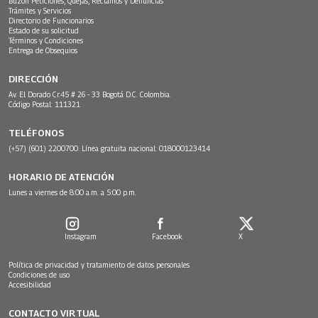
Buzón Peticiones, Quejas, Reclamos y Denuncias
Trámites y Servicios
Directorio de Funcionarios
Estado de su solicitud
Términos y Condiciones
Entrega de Obsequios
DIRECCIÓN
Av. El Dorado Cr.45 # 26 - 33 Bogotá D.C. Colombia.
Código Postal: 111321
TELÉFONOS
(+57) (601) 2200700. Línea gratuita nacional: 018000123414
HORARIO DE ATENCIÓN
Lunes a viernes de 8:00 a.m. a 5:00 p.m.
Instagram
Facebook
X
Política de privacidad y tratamiento de datos personales
Condiciones de uso
Accesibilidad
CONTACTO VIRTUAL