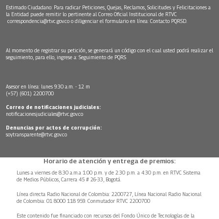
Estimado Ciudadano: Para radicar Peticiones, Quejas, Reclamos, Solicitudes y Felicitaciones a
la Entidad puede remitir lo pertinente al Correo Oficial Institucional de RTVC
correspondencia@rtvc.gov.co
o diligenciar el formulario en línea:
Contacto PQRSD.
Al momento de registrar su petición, se generará un código con el cual usted podrá realizar el
seguimiento, para ello, ingrese a:
Seguimiento de PQRS
Asesor en línea: lunes 9:30 a.m. - 12 m
(+57) (601) 2200700
Correo de notificaciones judiciales:
notificacionesjudiciales@rtvc.gov.co
Denuncias por actos de corrupción:
soytransparente@rtvc.gov.co
Horario de atención y entrega de premios:
Lunes a viernes de 8:30 a.m.a 1:00 p.m. y de 2:30 p.m. a 4:30 p.m. en RTVC Sistema
de Medios Públicos, Carrera 45 # 26-33, Bogotá.
Línea directa Radio Nacional de Colombia: 2200727, Línea Nacional Radio Nacional
de Colombia: 01 8000 118 959. Conmutador RTVC 2200700
Este contenido fue financiado con recursos del Fondo Único de Tecnologías de la